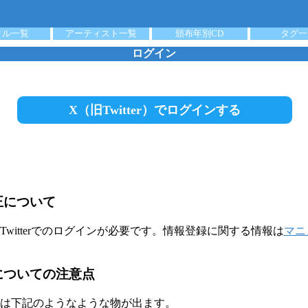
クル一覧
アーティスト一覧
頒布年別CD
タグ一
ログイン
X（旧Twitter）でログインする
正について
witterでのログインが必要です。情報登録に関する情報は
マニ
についての注意点
は下記のようなような物が出ます。