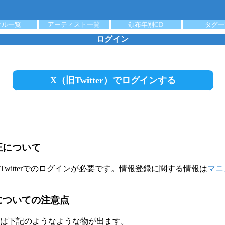
クル一覧
アーティスト一覧
頒布年別CD
タグ一
ログイン
X（旧Twitter）でログインする
正について
witterでのログインが必要です。情報登録に関する情報は
マニ
についての注意点
は下記のようなような物が出ます。