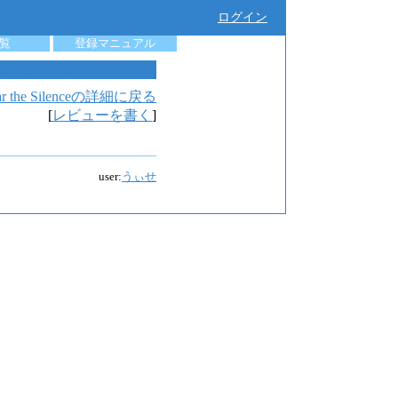
ログイン
覧
登録マニュアル
ar the Silenceの詳細に戻る
[
レビューを書く
]
user:
うぃせ