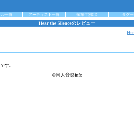
クル一覧
アーティスト一覧
頒布年別CD
タグ一
Hear the Silenceのレビュー
He
いです。
©同人音楽info