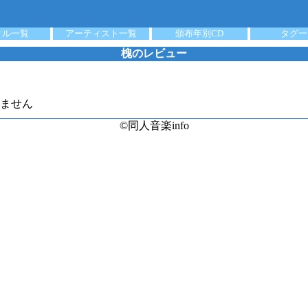
クル一覧
アーティスト一覧
頒布年別CD
タグ一
槐のレビュー
ません
©同人音楽info