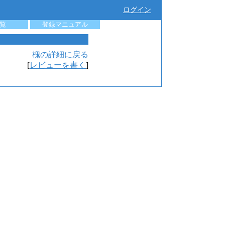
ログイン
覧
登録マニュアル
槐の詳細に戻る
[
レビューを書く
]