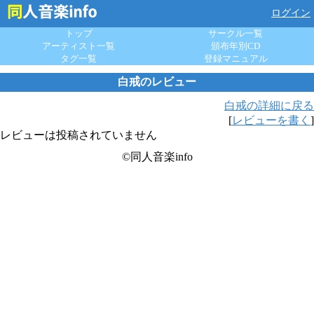
ログイン
トップ
サークル一覧
アーティスト一覧
頒布年別CD
タグ一覧
登録マニュアル
白戒のレビュー
白戒の詳細に戻る
[
レビューを書く
]
レビューは投稿されていません
©同人音楽info