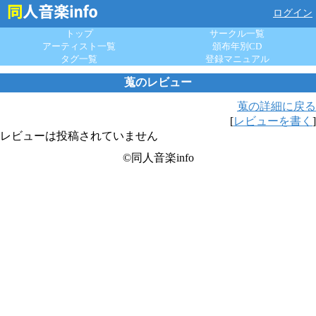
ログイン
トップ
サークル一覧
アーティスト一覧
頒布年別CD
タグ一覧
登録マニュアル
蒐のレビュー
蒐の詳細に戻る
[
レビューを書く
]
レビューは投稿されていません
©同人音楽info