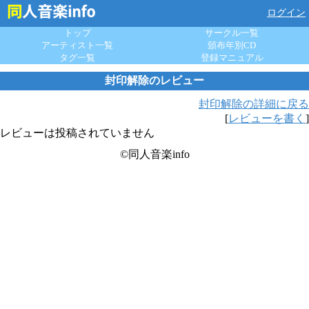
ログイン
トップ
サークル一覧
アーティスト一覧
頒布年別CD
タグ一覧
登録マニュアル
封印解除のレビュー
封印解除の詳細に戻る
[
レビューを書く
]
レビューは投稿されていません
©同人音楽info