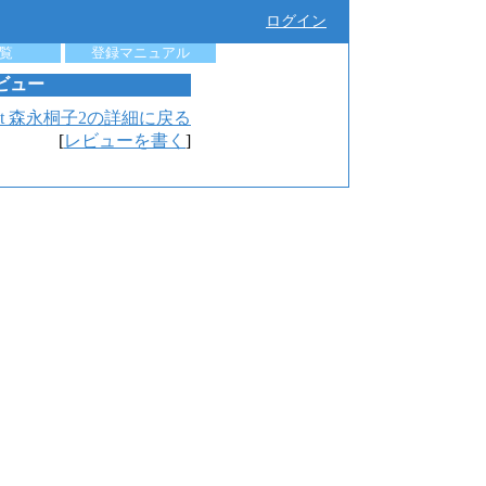
ログイン
覧
登録マニュアル
ビュー
t 森永桐子2の詳細に戻る
[
レビューを書く
]