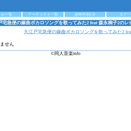
クル一覧
アーティスト一覧
頒布年別CD
タグ一
戸宅急便の嫁曲ボカロソングを歌ってみた2 feat 森永桐子2のレ
大江戸宅急便の嫁曲ボカロソングを歌ってみた2 fea
ません
©同人音楽info