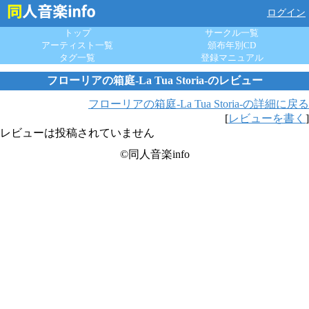
ログイン
トップ
サークル一覧
アーティスト一覧
頒布年別CD
タグ一覧
登録マニュアル
フローリアの箱庭-La Tua Storia-のレビュー
フローリアの箱庭-La Tua Storia-の詳細に戻る
[
レビューを書く
]
レビューは投稿されていません
©同人音楽info