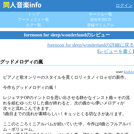
ログイン
トップ
サークル一覧
アーティスト一覧
頒布年別CD
タグ一覧
登録マニュアル
forenoon for sleep/wonderlandのレビュー
forenoon for sleep/wonderlandの詳細に戻る
[
レビューを書く
]
グッドメロディの嵐
user:
kizkiz
ピアノと歌オンリーのスタイルを貫くロリィタノィロォゼの新作。
今作もグッドメロディの嵐！
レジェマナOPのイントロを思い出させる静かなインスト曲＋その流
れを組むゆったりした曲が終わると、次の曲から儚いメロディが
次々と流れこんできます。
5曲目までの流れが素晴らしい！キュッとくる切なさがあります。
ここのところミニアルバムが続いていた中、今作は8曲とフルアルバ
ム・ボリューム。