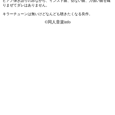
ピアノ弾き語りのみながら、インスト曲、切ない曲、力強い曲を織
りまぜてダレはありません。
キラーチューンは無いけどなんども聴きたくなる良作。
©同人音楽info