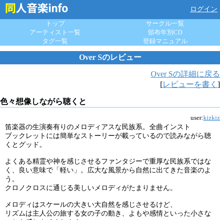
ログイン
トップ
サークル一覧
アーティスト一覧
頒布年別CD
タグ一覧
登録マニュアル
Over Sのレビュー
Over Sの詳細に戻る
[
レビューを書く
]
色々想像しながら聴くと
user:
kizkiz
笛楽器の生演奏有りのメロディアスな民族系。全曲インスト
ブックレットには簡単なストーリーが載っているので読みながら聴
くとグッド。
よくある精霊や神を感じさせるファンタジーで重厚な民族系ではな
く、良い意味で「軽い」。広大な風景から自然に出てきた音楽のよ
う。
クロノクロスに通じる美しいメロディがたまりません。
メロディはスケールの大きい大自然を感じさせるけど、
リズムは主人公の旅する女の子の動き、よもや感情といった小さな