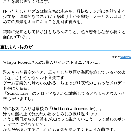
ことを感じさてくれます。
ゆったりしたリズムは旅立ちの歩みを、軽快なテンポは笑顔で走る
少女を、連続的なスネアは丘を駆け上がる脚を、ノーリズムははじ
めての風景をキョロキョロと見回す視線を。
純粋に楽曲として良さはもちろんのこと、色々想像しながら聴くと
面白いCDです。
旅はいいものだ
user:
borozo
Whisper Recordsさんの5曲入りインストミニアルバム。
澄みきった青空のもと、広々とした草原や海原を旅しているかのよ
うな、さわやかなケルト音楽です。
ゲーム音楽的な味わいのある、ちょっぴり哀愁のこもったメロディ
もやはり健在。
「Seaside Line」のメロディなんかは油断してるとちょっとウルっと
来ちゃいますし。
特にお気に入りは最後の「On Board(with memories)」。
帰りの船の上で旅の思い出をしみじみ振り返りつつ、
ようし明日からの日常もがんばって生きていこう！って感じのポジ
ティブさに満ちていて、
なんだか聴いてるこちらにも元気が湧いてくるような曲です。