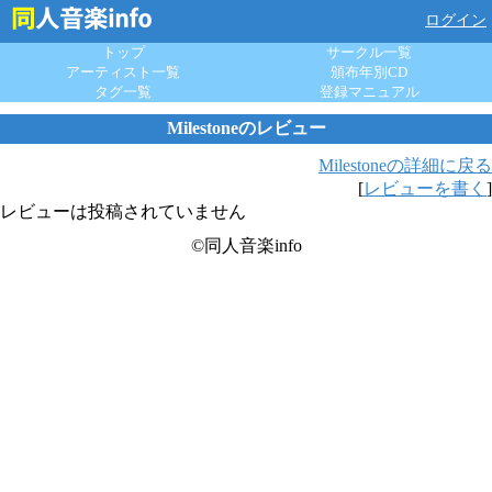
ログイン
トップ
サークル一覧
アーティスト一覧
頒布年別CD
タグ一覧
登録マニュアル
Milestoneのレビュー
Milestoneの詳細に戻る
[
レビューを書く
]
レビューは投稿されていません
©同人音楽info