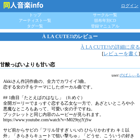
ログイン
トップ
サークル一覧
アーティスト一覧
頒布年別CD
タグ一覧
登録マニュアル
À LA CUTE!!のレビュー
À LA CUTE!!の詳細に戻る
[
レビューを書く
]
甘酸っぱいよりも甘い恋
user:
のぱふぃる
Akkiさん作詞作曲の、全力でカワイイ3曲。
恋する女の子をテーマにしたボーカル曲です。
## 1曲目「たとえばのはなし」（ft.めぐ）
全開ガーリーでまっすぐ恋する乙女な一方で、あざといところや小
悪魔なところもあって、可愛い女の子ですね。
ブックレットと同じ内容のムービーが見られます。
https://www.youtube.com/watch?v=M029tyjYjSw
サビ前からサビの「フリル甘すぎ いいの ひらりかわすわ キミ以
外」「きらきらキュートで狙い撃ちゅ」「どうせ、こういうの好き