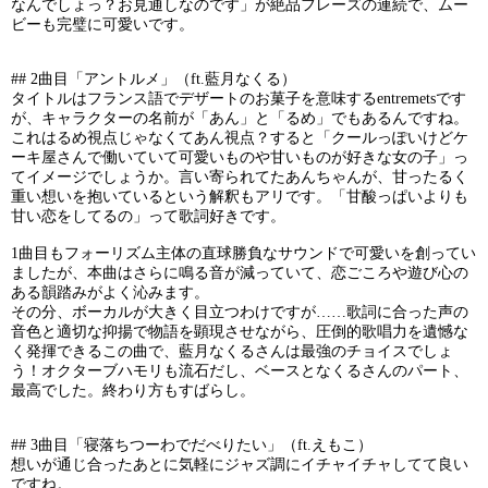
なんでしょっ？お見通しなのです」が絶品フレーズの連続で、ムー
ビーも完璧に可愛いです。
## 2曲目「アントルメ」（ft.藍月なくる）
タイトルはフランス語でデザートのお菓子を意味するentremetsです
が、キャラクターの名前が「あん」と「るめ」でもあるんですね。
これはるめ視点じゃなくてあん視点？すると「クールっぽいけどケ
ーキ屋さんで働いていて可愛いものや甘いものが好きな女の子」っ
てイメージでしょうか。言い寄られてたあんちゃんが、甘ったるく
重い想いを抱いているという解釈もアリです。「甘酸っぱいよりも
甘い恋をしてるの」って歌詞好きです。
1曲目もフォーリズム主体の直球勝負なサウンドで可愛いを創ってい
ましたが、本曲はさらに鳴る音が減っていて、恋ごころや遊び心の
ある韻踏みがよく沁みます。
その分、ボーカルが大きく目立つわけですが……歌詞に合った声の
音色と適切な抑揚で物語を顕現させながら、圧倒的歌唱力を遺憾な
く発揮できるこの曲で、藍月なくるさんは最強のチョイスでしょ
う！オクターブハモリも流石だし、ベースとなくるさんのパート、
最高でした。終わり方もすばらし。
## 3曲目「寝落ちつーわでだべりたい」（ft.えもこ）
想いが通じ合ったあとに気軽にジャズ調にイチャイチャしてて良い
ですね。