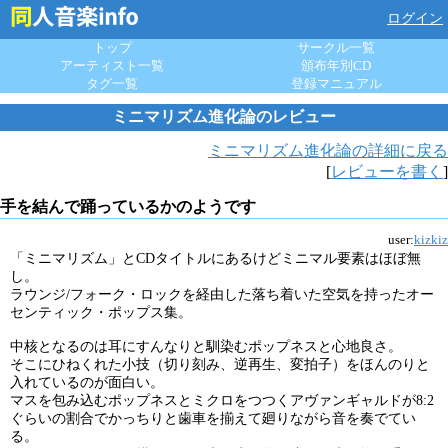
ログイン
トップ
サークル一覧
アーティスト一覧
頒布年別CD
タグ一覧
登録マニュアル
ミニマリズム進化論のレビュー
ミニマリズム進化論の詳細に戻る
[
レビューを書く
]
手を結んで踊っているかのようです
user:
kizkiz
「ミニマリズム」とCDタイトルにあるけどミニマル要素はほぼ無
し。
ラウンジ/フォーク・ロックを経由した落ち着いた空気を持ったオー
センティック・ポップス集。
中核となるのは耳にすんなりと馴染むポップネスと心地良さ。
そこにひねくれた小技（切り刻み、逆再生、変拍子）をほんのりと
入れているのが面白い。
マスを包み込むポップネスとミクロをつつくアヴァンギャルドが8:2
ぐらいの割合でかっちりと歯車を揃えて廻りながら音を奏でてい
る。