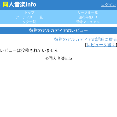
ログイン
トップ
サークル一覧
アーティスト一覧
頒布年別CD
タグ一覧
登録マニュアル
彼岸のアルカディアのレビュー
彼岸のアルカディアの詳細に戻る
[
レビューを書く
]
レビューは投稿されていません
©同人音楽info