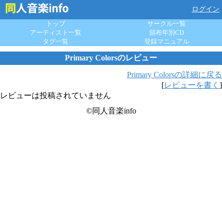
ログイン
トップ
サークル一覧
アーティスト一覧
頒布年別CD
タグ一覧
登録マニュアル
Primary Colorsのレビュー
Primary Colorsの詳細に戻る
[
レビューを書く
]
レビューは投稿されていません
©同人音楽info