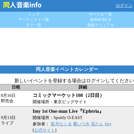
ログイン
トップ
サークル一覧
アーティスト一覧
頒布年別CD
タグ一覧
登録マニュアル
同人音楽イベントカレンダー
新しいイベントを登録する場合はログインしてください
日程
詳細
コミックマーケット108（2日目）
8月16日
即売会
開催場所：東京ビッグサイト
Imy 1st One-man Live『Epheria』
9月13日
開催場所：Spotify O-EAST
ライブ
参加者：
藍月なくる
棗いつき
花たん
Imy
[
公式サイト
]