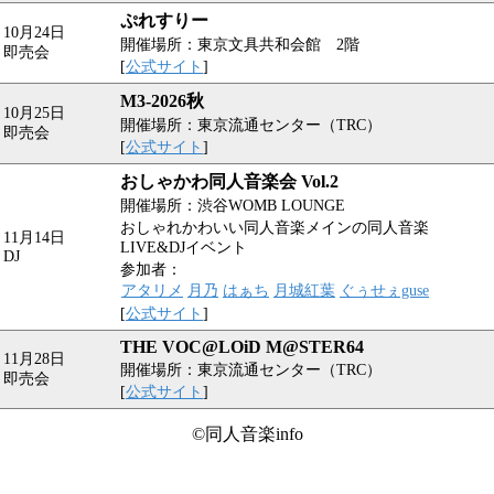
ぷれすりー
10月24日
開催場所：東京文具共和会館 2階
即売会
[
公式サイト
]
M3-2026秋
10月25日
開催場所：東京流通センター（TRC）
即売会
[
公式サイト
]
おしゃかわ同人音楽会 Vol.2
開催場所：渋谷WOMB LOUNGE
おしゃれかわいい同人音楽メインの同人音楽
11月14日
LIVE&DJイベント
DJ
参加者：
アタリメ
月乃
はぁち
月城紅葉
ぐぅせぇguse
[
公式サイト
]
THE VOC@LOiD M@STER64
11月28日
開催場所：東京流通センター（TRC）
即売会
[
公式サイト
]
©同人音楽info