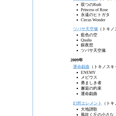
双つのRuth
Princess of Rose
永遠のヒトガタ
Circus Wonder
ツバサ天空儀
（トキノ
藍色の空
Qualia
銀夜想
ツバサ天空儀
2009年
運命戯曲
（トキノスキ
ENEMY
メビウス
勇ましき者
邂逅の約束
運命戯曲
幻想エレメント
（トキ
大地讃歌
風吹く丘の小さな