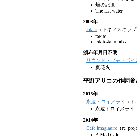
焔の記憶
The last water
2008年
tokito
（トキノスキップ
tokito
tokito-latin mix-
頒布年月日不明
サウンド・プチ・ボイ
夏花火
平野アサコの作詞参
2015年
永遠トロイメライ
（ト
永遠トロイメライ
2014年
Cafe Imaginaire
（re_proj
A Mad Cafe