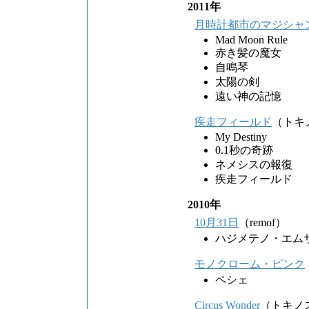
2011年
月時計都市のマジシャ
Mad Moon Rule
赤き髪の魔女
自鳴琴
太陽の剣
遠い神の記憶
疾走フィールド
（トキ
My Destiny
0.1秒の奇跡
ネメシスの報復
疾走フィールド
2010年
10月31日
（remof）
ハジメテノ・エム
モノクローム・ピンク
ペシェ
Circus Wonder
（トキノ