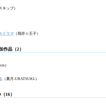
スキップ）
スドラマ
（我侭☆王子）
加作品（2）
ects）
会
（裏月-URATSUKI-）
（16）