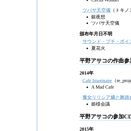
ツバサ天空儀
（トキノ
銀夜想
ツバサ天空儀
頒布年月日不明
サウンド・プチ・ボイ
夏花火
平野アサコの作曲参
2014年
Cafe Imaginaire
（re_proj
A Mad Cafe
魔女リリシア嬢と舞踏
姫様会議
平野アサコの参加CD
2015年