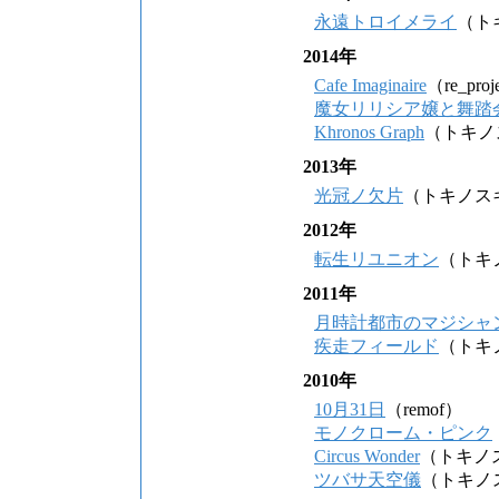
永遠トロイメライ
（ト
2014年
Cafe Imaginaire
（re_proj
魔女リリシア嬢と舞踏
Khronos Graph
（トキノ
2013年
光冠ノ欠片
（トキノス
2012年
転生リユニオン
（トキ
2011年
月時計都市のマジシャ
疾走フィールド
（トキ
2010年
10月31日
（remof）
モノクローム・ピンク
Circus Wonder
（トキノ
ツバサ天空儀
（トキノ