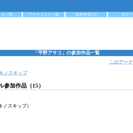
クル一覧
アーティスト一覧
頒布年別CD
タグ一
「平野アサコ」の参加作品一覧
このアーテ
キノスキップ
ル参加作品（15）
キノスキップ）