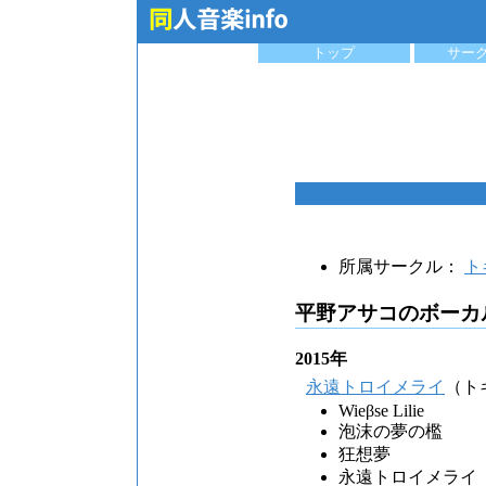
トップ
サー
所属サークル：
ト
平野アサコのボーカ
2015年
永遠トロイメライ
（ト
Wieβse Lilie
泡沫の夢の檻
狂想夢
永遠トロイメライ