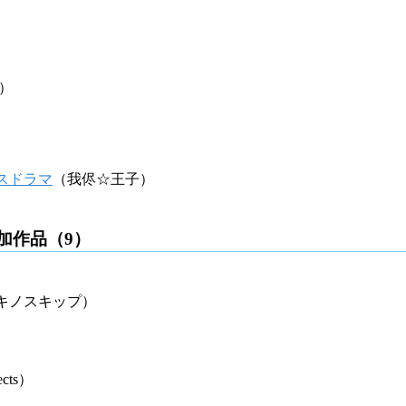
）
スドラマ
（我侭☆王子）
加作品（9）
キノスキップ）
ects）