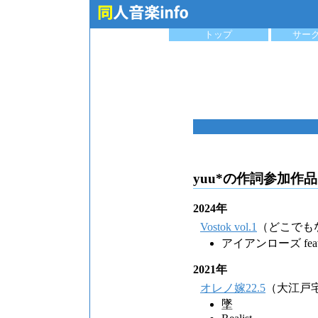
トップ
サー
yuu*の作詞参加作品
2024年
Vostok vol.1
（どこでも
アイアンローズ fea
2021年
オレノ嫁22.5
（大江戸
墜