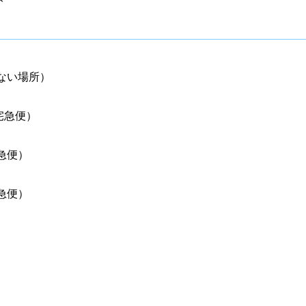
ト
ない場所）
宅急便）
急便）
急便）