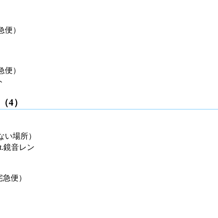
急便）
急便）
ト
（4）
ない場所）
t.鏡音レン
宅急便）