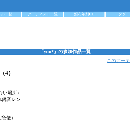
クル一覧
アーティスト一覧
頒布年別CD
タグ一
「yuu*」の参加作品一覧
このアーテ
（4）
ない場所）
t.鏡音レン
宅急便）