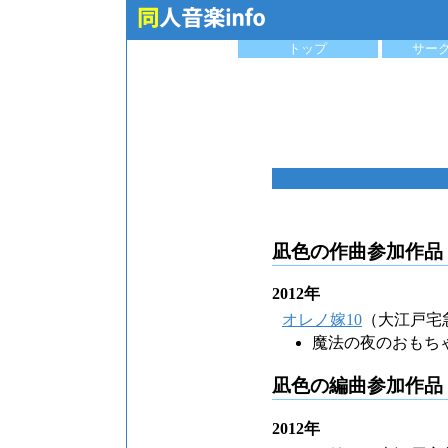
トップ
サー
凪色の作曲参加作品
2012年
オレノ嫁10
（大江戸宅
魔法の夜のおもち
凪色の編曲参加作品
2012年