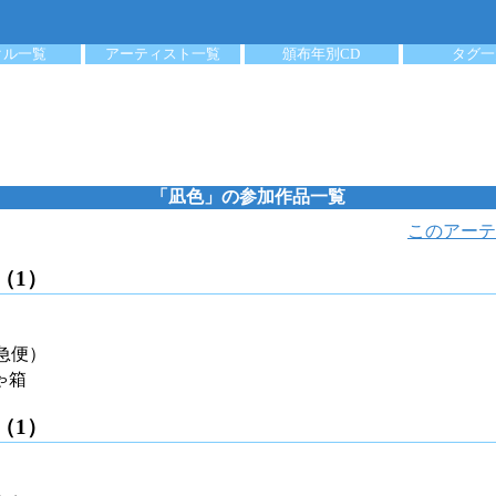
クル一覧
アーティスト一覧
頒布年別CD
タグ一
「凪色」の参加作品一覧
このアーテ
（1）
急便）
ゃ箱
（1）