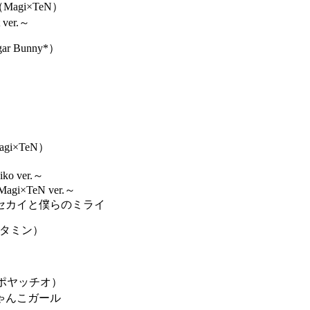
Magi×TeN）
t ver.～
ar Bunny*）
！
gi×TeN）
iko ver.～
i×TeN ver.～
セカイと僕らのミライ
タミン）
ポヤッチオ）
ゃんこガール