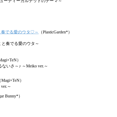
*～ビューティーカルテットのテーマ～
）
 ～キミと奏でる愛のウタ♡～
（PlasticGarden*）
ey～キミと奏でる愛のウタ～
agi×TeN）
さ～♪ ～Meiko ver.～
Magi×TeN）
t ver.～
ar Bunny*）
！