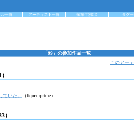
クル一覧
アーティスト一覧
頒布年別CD
タグ一
「99」の参加作品一覧
このアーテ
1）
していた。
（liqueurprime）
33）