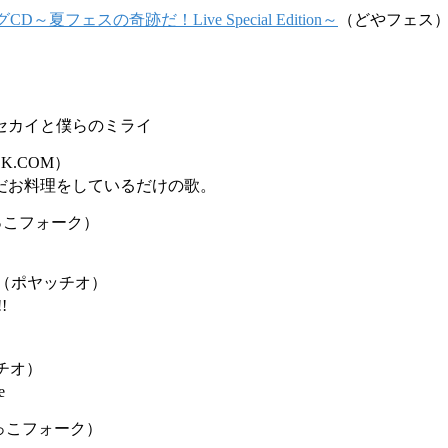
夏フェスの奇跡だ！Live Special Edition～
（どやフェス
セカイと僕らのミライ
K.COM）
ただお料理をしているだけの歌。
っこフォーク）
（ポヤッチオ）
!
チオ）
e
っこフォーク）