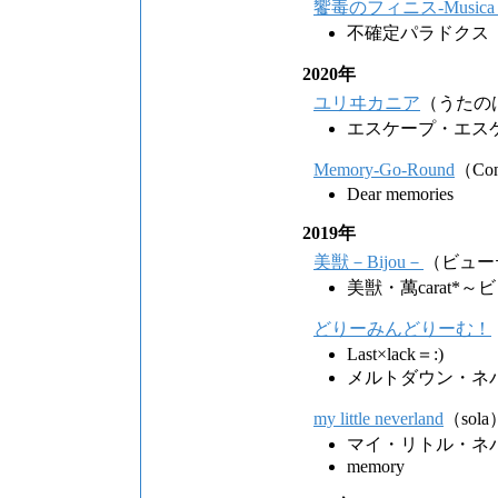
饗毒のフィニス-Musica col
不確定パラドクス
2020年
ユリヰカニア
（うたの
エスケープ・エス
Memory-Go-Round
（Con
Dear memories
2019年
美獣－Bijou－
（ビュー
美獣・萬carat
どりーみんどりーむ！
Last×lack＝:)
メルトダウン・ネ
my little neverland
（sola
マイ・リトル・ネ
memory