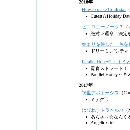
2018年
How to make Confesta!
（
Cutest☆Holid
ピコロニーノーツ７
（
絶対☆運命！決定
始まりを映した、色を
ドリーミン′シティ
Parallel Honey2
青春ストレート！
Parallel Hon
2017年
祝世アポトーシス
（Can
ミテグラ
はぴねすトラベル♪♪
（M
あらさ～☆なんくるない
Angelic Girls