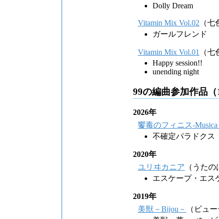
Dolly Dream
Vitamin Mix Vol.02
（七
ガールフレンド
Vitamin Mix Vol.01
（七
Happy session!!
unending night
99の編曲参加作品（
2026年
饗毒のフィニス-Musica col
不確定パラドクス
2020年
ユリヰカニア
（うたの
エスケープ・エス
2019年
美獣－Bijou－
（ビュー