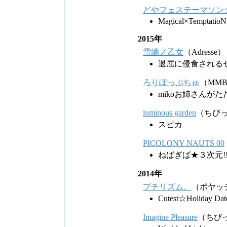
どやフェステーマソングCD～
Magical×TemptatioN
2015年
雪纏ノ乙女
（Adresse）
退屈に侵食される
ろりぽっぷちゅ
（MMB
mikoお姉さんが
luminous garden
（ちび
スピカ
PICOLONY NAUTS 00
ねばぎば★３次元!!
2014年
プチリズム。
（ポヤッ
Cutest☆Holiday Dat
Imagine Pleasure
（ちび