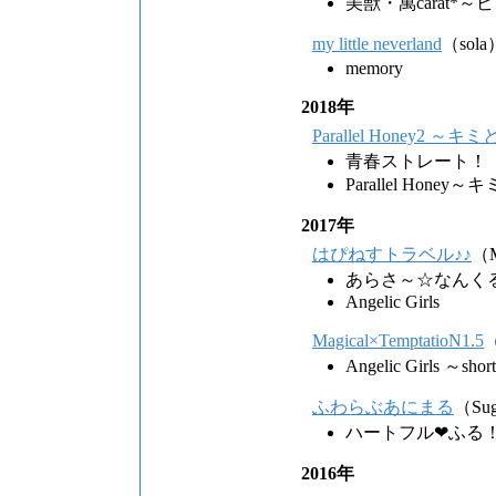
美獣・萬carat
my little neverland
（sola
memory
2018年
Parallel Honey2
青春ストレート！
Parallel Hon
2017年
はぴねすトラベル♪♪
（M
あらさ～☆なんくるない
Angelic Girls
Magical×TemptatioN1.5
（
Angelic Girls ～shor
ふわらぶあにまる
（Sug
ハートフル❤ふる
2016年