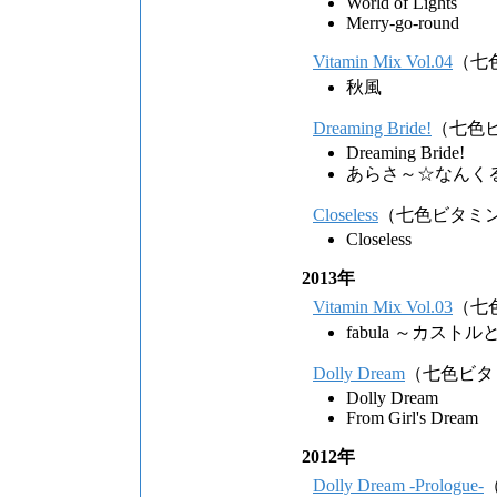
World of Lights
Merry-go-round
Vitamin Mix Vol.04
（七
秋風
Dreaming Bride!
（七色
Dreaming Bride!
あらさ～☆なんく
Closeless
（七色ビタミ
Closeless
2013年
Vitamin Mix Vol.03
（七
fabula ～カス
Dolly Dream
（七色ビタ
Dolly Dream
From Girl's Dream
2012年
Dolly Dream -Prologue-