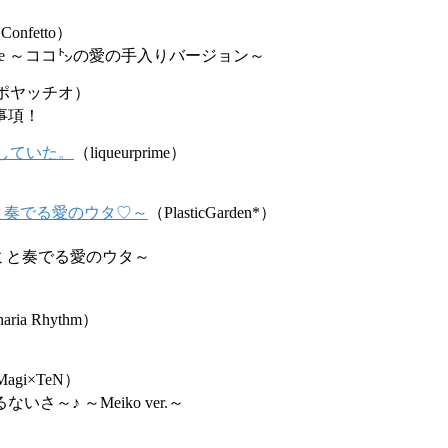
Confetto）
ay Date ～ココ㌧の愛の手入りバージョン～
ポヤッチオ）
事項！
していた。
（liqueurprime）
 ～キミと奏でる愛のウタ♡～
（PlasticGarden*）
ey～キミと奏でる愛のウタ～
aria Rhythm）
agi×TeN）
さ～♪ ～Meiko ver.～