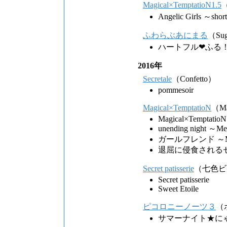
Magical×TemptatioN1.5
（
Angelic Girls ～shor
ふわらぶあにまる
（Sug
ハートフル❤ふる
2016年
Secretale
（Confetto）
pommesoir
Magical×TemptatioN
（Ma
Magical×TemptatioN
unending night ～Me
ガールフレンド ～Mag
退屈に侵食される
Secret patisserie
（七色ビ
Secret patisserie
Sweet Etoile
ピコロニーノーツ３
（
サマーナイト★に