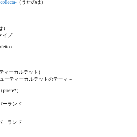
lecta-
（うたのは）
は）
ケイプ
fetto）
ティーカルテット）
*～ビューティーカルテットのテーマ～
（priere*）
バーランド
）
バーランド