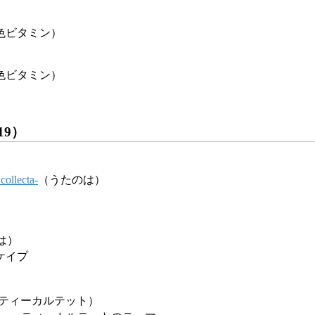
色ビタミン）
色ビタミン）
19）
lecta-
（うたのは）
は）
ケイプ
ティーカルテット）