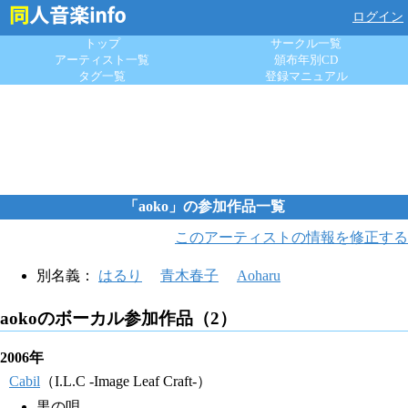
ログイン
トップ
サークル一覧
アーティスト一覧
頒布年別CD
タグ一覧
登録マニュアル
「aoko」の参加作品一覧
このアーティストの情報を修正する
別名義：
はるり
青木春子
Aoharu
aokoのボーカル参加作品（2）
2006年
Cabil
（I.L.C -Image Leaf Craft-）
黒の唄