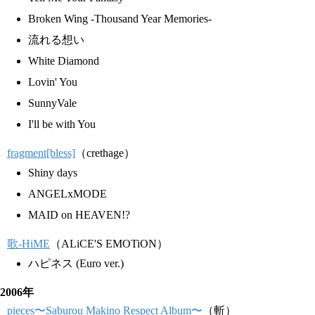
Broken Wing -Thousand Year Memories-
流れる想い
White Diamond
Lovin' You
SunnyVale
I'll be with You
fragment[bless]
（crethage）
Shiny days
ANGELxMODE
MAID on HEAVEN!?
歌-HiME
（ALiCE'S EMOTiON）
ハピネス (Euro ver.)
2006年
pieces〜Saburou Makino Respect Album〜
（斬）