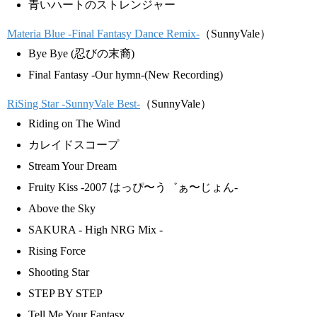
青いハートのストレンジャー
Materia Blue -Final Fantasy Dance Remix-
（SunnyVale）
Bye Bye (忍びの末裔)
Final Fantasy -Our hymn-(New Recording)
RiSing Star -SunnyVale Best-
（SunnyVale）
Riding on The Wind
カレイドスコープ
Stream Your Dream
Fruity Kiss -2007 はっぴ〜う゛ぁ〜じょん-
Above the Sky
SAKURA - High NRG Mix -
Rising Force
Shooting Star
STEP BY STEP
Tell Me Your Fantasy