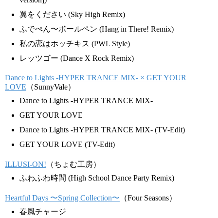
翼をください (Sky High Remix)
ふでぺん〜ボールペン (Hang in There! Remix)
私の恋はホッチキス (PWL Style)
レッツゴー (Dance X Rock Remix)
Dance to Lights -HYPER TRANCE MIX- × GET YOUR
LOVE
（SunnyVale）
Dance to Lights -HYPER TRANCE MIX-
GET YOUR LOVE
Dance to Lights -HYPER TRANCE MIX- (TV-Edit)
GET YOUR LOVE (TV-Edit)
ILLUSI-ON!
（ちょむ工房）
ふわふわ時間 (High School Dance Party Remix)
Heartful Days 〜Spring Collection〜
（Four Seasons）
春風チャージ