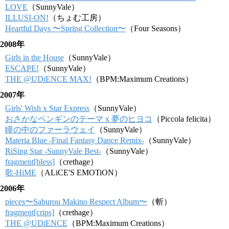
LOVE
（SunnyVale）
ILLUSI-ON!
（ちょむ工房）
Heartful Days 〜Spring Collection〜
（Four Seasons）
2008年
Girls in the House
（SunnyVale）
ESCAPE!
（SunnyVale）
THE @UDiENCE MAX!
（BPM:Maximum Creations）
2007年
Girls' Wish x Star Express
（SunnyVale）
おさかなペンギンのテーマ x 夢のヒヨコ
（Piccola felicita）
瞳の中のファーラウェイ
（SunnyVale）
Materia Blue -Final Fantasy Dance Remix-
（SunnyVale）
RiSing Star -SunnyVale Best-
（SunnyVale）
fragment[bless]
（crethage）
歌-HiME
（ALiCE'S EMOTiON）
2006年
pieces〜Saburou Makino Respect Album〜
（斬）
fragment[crips]
（crethage）
THE @UDiENCE
（BPM:Maximum Creations）