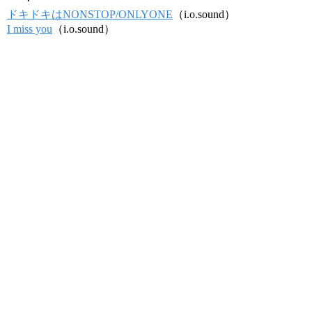
ドキドキはNONSTOP/ONLYONE
（i.o.sound）
I miss you
（i.o.sound）