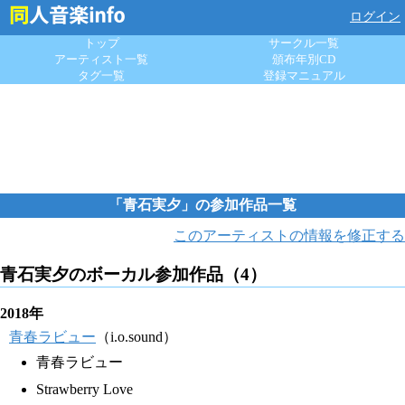
ログイン
トップ
サークル一覧
アーティスト一覧
頒布年別CD
タグ一覧
登録マニュアル
「青石実夕」の参加作品一覧
このアーティストの情報を修正する
青石実夕のボーカル参加作品（4）
2018年
青春ラビュー
（i.o.sound）
青春ラビュー
Strawberry Love