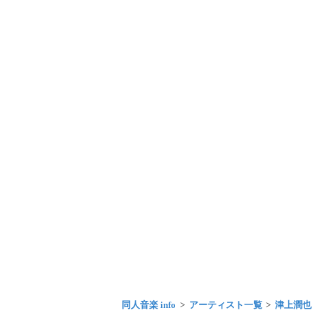
同人音楽 info
アーティスト一覧
津上潤也