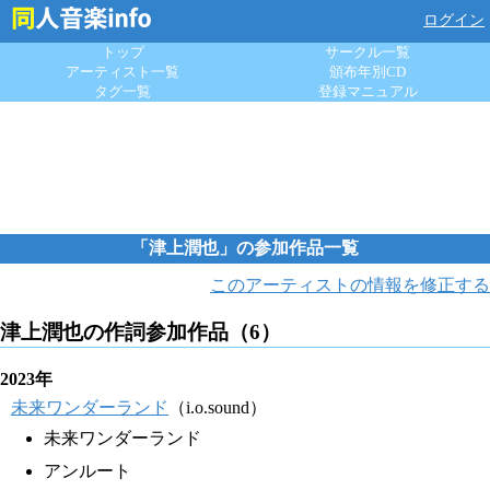
ログイン
トップ
サークル一覧
アーティスト一覧
頒布年別CD
タグ一覧
登録マニュアル
「津上潤也」の参加作品一覧
このアーティストの情報を修正する
津上潤也の作詞参加作品（6）
2023年
未来ワンダーランド
（i.o.sound）
未来ワンダーランド
アンルート