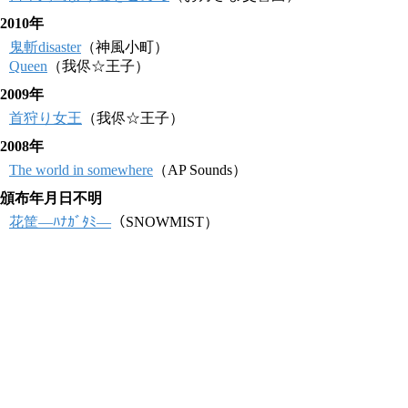
2010年
鬼斬disaster
（神風小町）
Queen
（我侭☆王子）
2009年
首狩り女王
（我侭☆王子）
2008年
The world in somewhere
（AP Sounds）
頒布年月日不明
花筐―ﾊﾅｶﾞﾀﾐ―
（SNOWMIST）