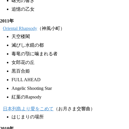
曙光の響き
追憶の乙女
2011年
Oriental Rhapsody
（神風小町）
天空楼閣
滅びし水鏡の都
毒竜の顎に噛まれる者
女郎花の丘
黒百合姫
FULL AHEAD
Angelic Shooting Star
紅葉のRapsody
日本列島より愛をこめて
（お月さま交響曲）
はじまりの場所
2010年