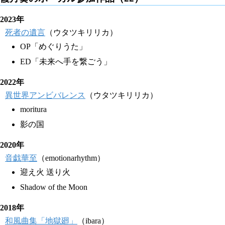
2023年
死者の遺言
（ウタツキリリカ）
OP「めぐりうた」
ED「未来へ手を繋ごう」
2022年
異世界アンビバレンス
（ウタツキリリカ）
moritura
影の国
2020年
音戯華至
（emotionarhythm）
迎え火 送り火
Shadow of the Moon
2018年
和風曲集「地獄廻」
（ibara）