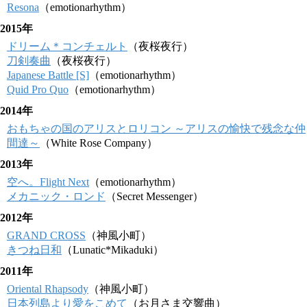
Resona
（emotionarhythm）
2015年
ドリーム＊コンチェルト
（夜桜夜行）
刀剣奏曲
（夜桜夜行）
Japanese Battle [S]
（emotionarhythm）
Quid Pro Quo
（emotionarhythm）
2014年
おもちゃの国のアリスとロリコン ～アリスの愉快で残念な仲
間達～
（White Rose Company）
2013年
空へ。Flight Next
（emotionarhythm）
メカニック・ロンド
（Secret Messenger）
2012年
GRAND CROSS
（神風小町）
きつね日和
（Lunatic*Mikaduki）
2011年
Oriental Rhapsody
（神風小町）
日本列島より愛をこめて
（お月さま交響曲）