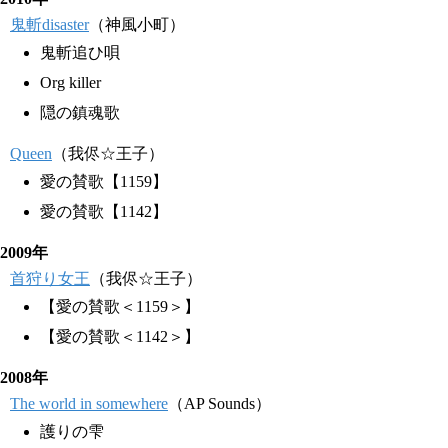
鬼斬disaster
（神風小町）
鬼斬追ひ唄
Org killer
隠の鎮魂歌
Queen
（我侭☆王子）
愛の賛歌【1159】
愛の賛歌【1142】
2009年
首狩り女王
（我侭☆王子）
【愛の賛歌＜1159＞】
【愛の賛歌＜1142＞】
2008年
The world in somewhere
（AP Sounds）
護りの雫