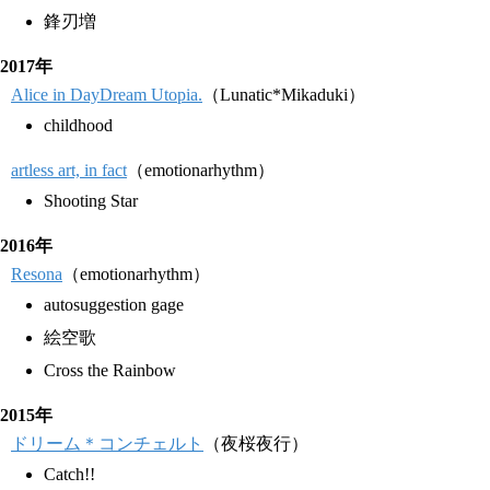
鋒刃増
2017年
Alice in DayDream Utopia.
（Lunatic*Mikaduki）
childhood
artless art, in fact
（emotionarhythm）
Shooting Star
2016年
Resona
（emotionarhythm）
autosuggestion gage
絵空歌
Cross the Rainbow
2015年
ドリーム＊コンチェルト
（夜桜夜行）
Catch!!