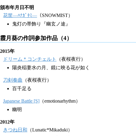
頒布年月日不明
花筐―ﾊﾅｶﾞﾀﾐ―
（SNOWMIST）
鬼灯の帯飾り『幽玄ノ途』
霞月葵の作詞参加作品（4）
2015年
ドリーム＊コンチェルト
（夜桜夜行）
陽炎稲妻水の月、鏡に映る花が如く
刀剣奏曲
（夜桜夜行）
百千足る
Japanese Battle [S]
（emotionarhythm）
幽明
2012年
きつね日和
（Lunatic*Mikaduki）