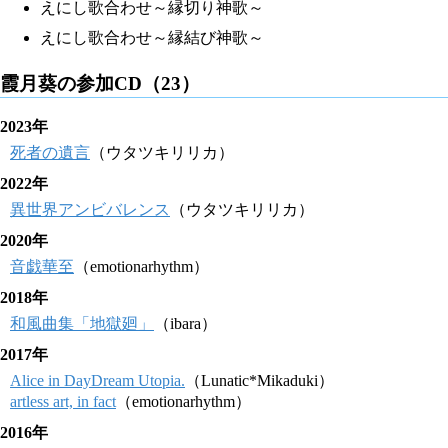
えにし歌合わせ～縁切り神歌～
えにし歌合わせ～縁結び神歌～
霞月葵の参加CD（23）
2023年
死者の遺言
（ウタツキリリカ）
2022年
異世界アンビバレンス
（ウタツキリリカ）
2020年
音戯華至
（emotionarhythm）
2018年
和風曲集「地獄廻」
（ibara）
2017年
Alice in DayDream Utopia.
（Lunatic*Mikaduki）
artless art, in fact
（emotionarhythm）
2016年