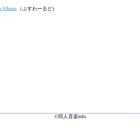
n Album-
（ぷすわーるど）
©同人音楽info