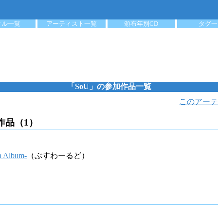
クル一覧
アーティスト一覧
頒布年別CD
タグ一
「SoU」の参加作品一覧
このアーテ
作品（1）
n Album-
（ぷすわーるど）