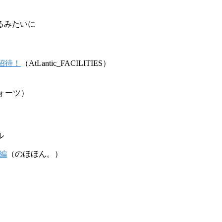
るみたいに
招待！
（AtLantic_FACILITIES）
ォーツ）
ル
編
（のほほん。）