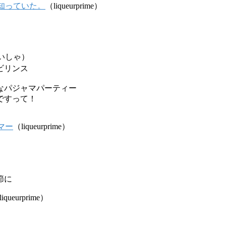
知っていた。
（liqueurprime）
いしゃ）
ビリンス
なパジャマパーティー
ですって！
マー
（liqueurprime）
節に
iqueurprime）