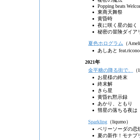
Popping beats Welco
東商天舞祭
黄昏時
夜に咲く星の如く
秘密の冒険ダイア
夏色ホログラム
（Amel
あしあと feat.ric
2021年
金平糖の降る街で、
（l
お星様の終末
終末解
きら星
黄昏れ黙示録
あかり、ともり
彗星の落ちる夜は
Sparkling
（liqumo）
ベリーソーダの恋
夏の新作！モナプ