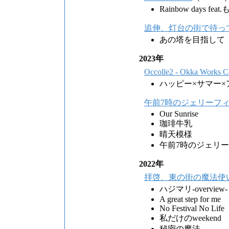
Rainbow days fe
追伸、灯台の街で待っ
あの塔を目指して
2023年
Occolle2 - Okka Works Co
ハッピー×サマー
午前7時のジェリーフ
Our Sunrise
珈琲牛乳
晴天模様
午前7時のジェリ
2022年
拝啓、東の街の魔法使
ハジマリ-overview-
A great step for me
No Festival No Life
私だけのweekend
秘密の魔法