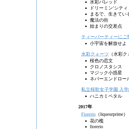
水彩パレッド
ドリーミン′シティ
まるで、生きてい
魔法の街
始まりの交差点
ティーパーティーにご
小宇宙を解放せよ
水彩クォーツ
（水彩ク
桜色の恋文
クロノスタシス
マジック小惑星
ネバーエンドロー
私立桜歌女子学園 入学
ハニカミペタル
2017年
Fiorerio
（liqueurprime）
花の檻
fiorerio