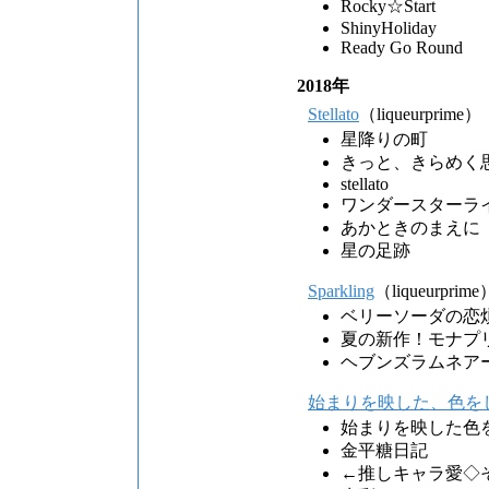
Rocky☆Start
ShinyHoliday
Ready Go Round
2018年
Stellato
（liqueurprime）
星降りの町
きっと、きらめく
stellato
ワンダースターラ
あかときのまえに
星の足跡
Sparkling
（liqueurprime
ベリーソーダの恋
夏の新作！モナプ
ヘブンズラムネア
始まりを映した、色を
始まりを映した色
金平糖日記
←推しキャラ愛◇