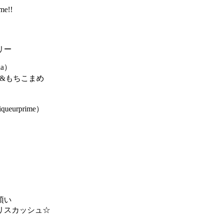
me!!
リー
ia）
ono&もちこまめ
iqueurprime）
煩い
リスカッシュ☆