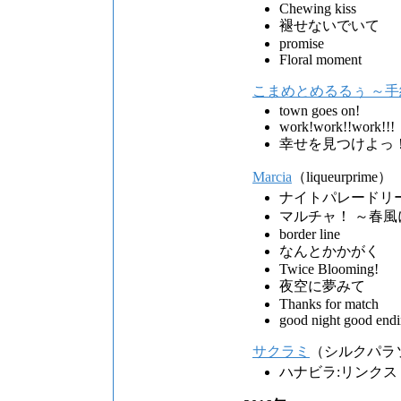
Chewing kiss
褪せないでいて
promise
Floral moment
こまめとめるるぅ ～
town goes on!
work!work!!work!!!
幸せを見つけよっ
Marcia
（liqueurprime）
ナイトパレードリ
マルチャ！ ～春
border line
なんとかかがく
Twice Blooming!
夜空に夢みて
Thanks for match
good night good endi
サクラミ
（シルクパラ
ハナビラ:リンクス（Sak