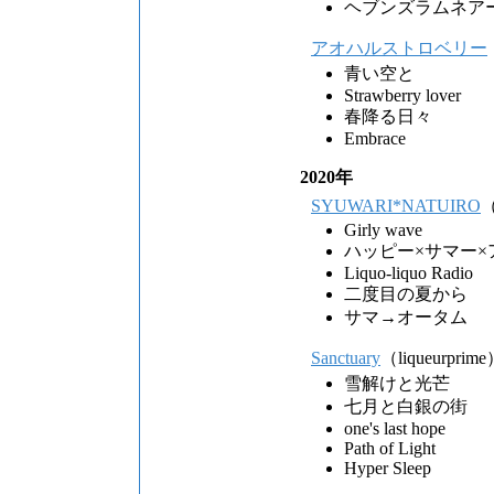
ヘブンズラムネア
アオハルストロベリー
青い空と
Strawberry lover
春降る日々
Embrace
2020年
SYUWARI*NATUIRO
（
Girly wave
ハッピー×サマー
Liquo-liquo Radio
二度目の夏から
サマ→オータム
Sanctuary
（liqueurprim
雪解けと光芒
七月と白銀の街
one's last hope
Path of Light
Hyper Sleep