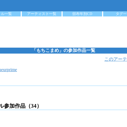
クル一覧
アーティスト一覧
頒布年別CD
タグ一
「もちこまめ」の参加作品一覧
このアーテ
ueurprime
ル参加作品（34）
）