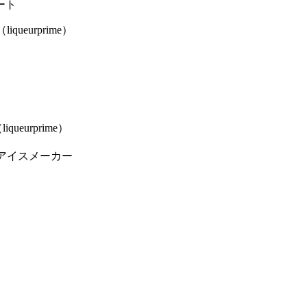
ート
（liqueurprime）
liqueurprime）
×アイスメーカー
e）