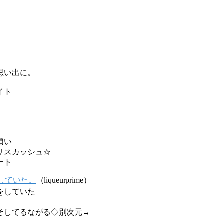
思い出に。
イト
）
煩い
リスカッシュ☆
ート
していた。
（liqueurprime）
をしていた
そしてるながる◇別次元→