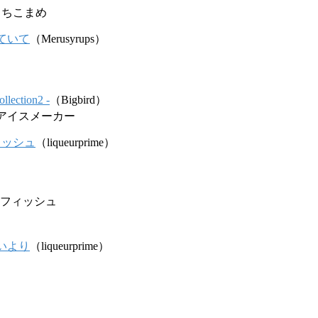
at.もちこまめ
ていて
（Merusyrups）
llection2 -
（Bigbird）
×アイスメーカー
ィッシュ
（liqueurprime）
ーフィッシュ
いより
（liqueurprime）