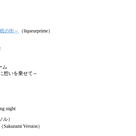
手紙の街～
（liqueurprime）
！
ーム
風に想いを乗せて～
ng night
ソル）
urami Version）