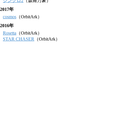
シンクロ2
（森羅万象）
2017年
cosmos
（OrbitArk）
2016年
Rosetta
（OrbitArk）
STAR CHASER
（OrbitArk）