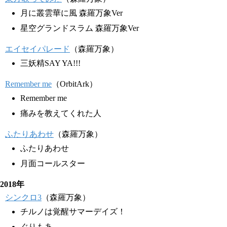
月に叢雲華に風 森羅万象Ver
星空グランドスラム 森羅万象Ver
エイセイパレード
（森羅万象）
三妖精SAY YA!!!
Remember me
（OrbitArk）
Remember me
痛みを教えてくれた人
ふたりあわせ
（森羅万象）
ふたりあわせ
月面コールスター
2018年
シンクロ3
（森羅万象）
チルノは覚醒サマーデイズ！
ぐりもあ。