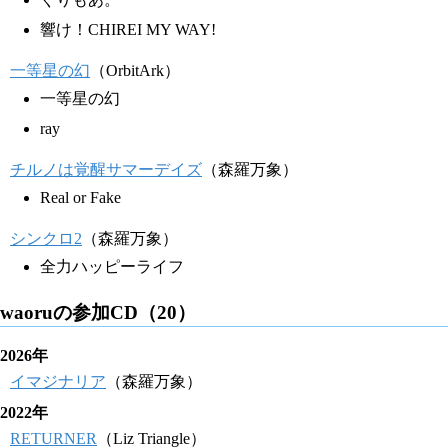
響け！CHIREI MY WAY!
一等星の幻
（OrbitArk）
一等星の幻
ray
チルノは覚醒サマーデイズ
（森羅万象）
Real or Fake
シンクロ2
（森羅万象）
全力ハッピーライフ
waoruの参加CD（20）
2026年
イマジナリア
（森羅万象）
2022年
RETURNER
（Liz Triangle）