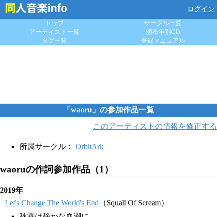
ログイン
トップ
サークル一覧
アーティスト一覧
頒布年別CD
タグ一覧
登録マニュアル
「waoru」の参加作品一覧
このアーティストの情報を修正する
所属サークル：
OrbitArk
waoruの作詞参加作品（1）
2019年
Let's Change The World's End
（Squall Of Scream）
秋霖は静かな血潮に