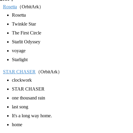
Rosetta
（OrbitArk）
Rosetta
Twinkle Star
The First Circle
Starlit Odyssey
voyage
Starlight
STAR CHASER
（OrbitArk）
clockwork
STAR CHASER
one thousand rain
last song
It's a long way home.
home