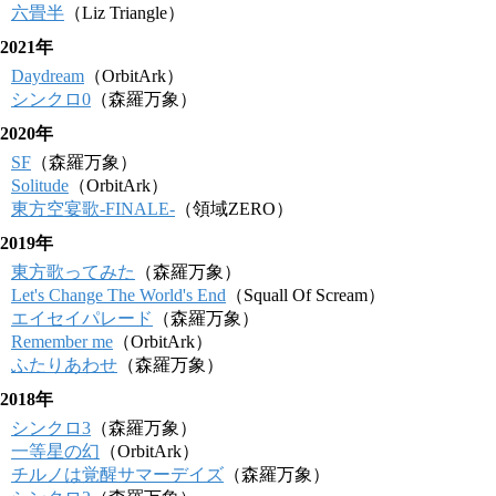
六畳半
（Liz Triangle）
2021年
Daydream
（OrbitArk）
シンクロ0
（森羅万象）
2020年
SF
（森羅万象）
Solitude
（OrbitArk）
東方空宴歌-FINALE-
（領域ZERO）
2019年
東方歌ってみた
（森羅万象）
Let's Change The World's End
（Squall Of Scream）
エイセイパレード
（森羅万象）
Remember me
（OrbitArk）
ふたりあわせ
（森羅万象）
2018年
シンクロ3
（森羅万象）
一等星の幻
（OrbitArk）
チルノは覚醒サマーデイズ
（森羅万象）