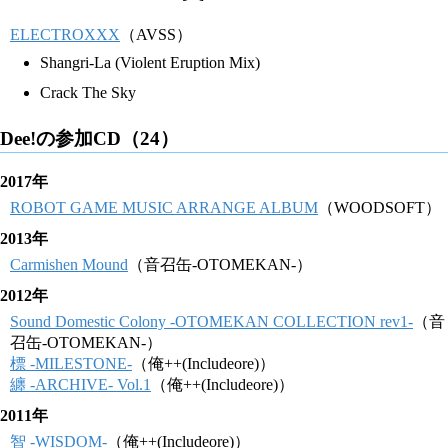
ELECTROXXX
（AVSS）
Shangri-La (Violent Eruption Mix)
Crack The Sky
Dee!の参加CD（24）
2017年
ROBOT GAME MUSIC ARRANGE ALBUM
（WOODSOFT）
2013年
Carmishen Mound
（音召缶-OTOMEKAN-）
2012年
Sound Domestic Colony -OTOMEKAN COLLECTION rev1-
（音
召缶-OTOMEKAN-）
標 -MILESTONE-
（俺++(Includeore)）
纏 -ARCHIVE- Vol.1
（俺++(Includeore)）
2011年
智 -WISDOM-
（俺++(Includeore)）