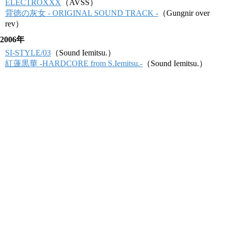
ELECTROXXX
（AVSS）
背徳の灰女 - ORIGINAL SOUND TRACK -
（Gungnir over
rev）
2006年
SI-STYLE/03
（Sound Iemitsu.）
紅蓮黒華 -HARDCORE from S.Iemitsu.-
（Sound Iemitsu.）