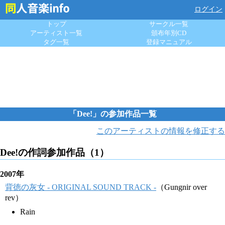
ログイン
トップ
サークル一覧
アーティスト一覧
頒布年別CD
タグ一覧
登録マニュアル
「Dee!」の参加作品一覧
このアーティストの情報を修正する
Dee!の作詞参加作品（1）
2007年
背徳の灰女 - ORIGINAL SOUND TRACK -
（Gungnir over
rev）
Rain