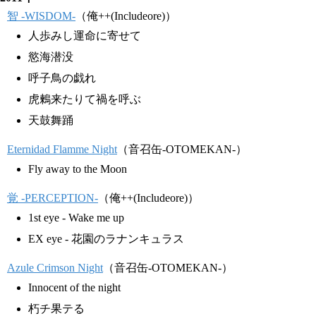
智 -WISDOM-
（俺++(Includeore)）
人歩みし運命に寄せて
慾海潜没
呼子鳥の戯れ
虎鶫来たりて禍を呼ぶ
天鼓舞踊
Eternidad Flamme Night
（音召缶-OTOMEKAN-）
Fly away to the Moon
覚 -PERCEPTION-
（俺++(Includeore)）
1st eye - Wake me up
EX eye - 花園のラナンキュラス
Azule Crimson Night
（音召缶-OTOMEKAN-）
Innocent of the night
朽チ果テる