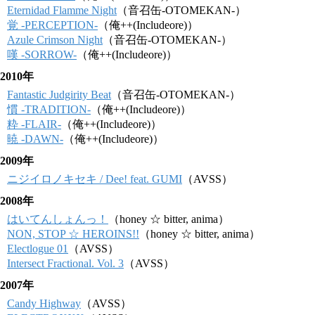
Eternidad Flamme Night
（音召缶-OTOMEKAN-）
覚 -PERCEPTION-
（俺++(Includeore)）
Azule Crimson Night
（音召缶-OTOMEKAN-）
嘆 -SORROW-
（俺++(Includeore)）
2010年
Fantastic Judgirity Beat
（音召缶-OTOMEKAN-）
慣 -TRADITION-
（俺++(Includeore)）
粋 -FLAIR-
（俺++(Includeore)）
暁 -DAWN-
（俺++(Includeore)）
2009年
ニジイロノキセキ / Dee! feat. GUMI
（AVSS）
2008年
はいてんしょんっ！
（honey ☆ bitter, anima）
NON, STOP ☆ HEROINS!!
（honey ☆ bitter, anima）
Electlogue 01
（AVSS）
Intersect Fractional. Vol. 3
（AVSS）
2007年
Candy Highway
（AVSS）