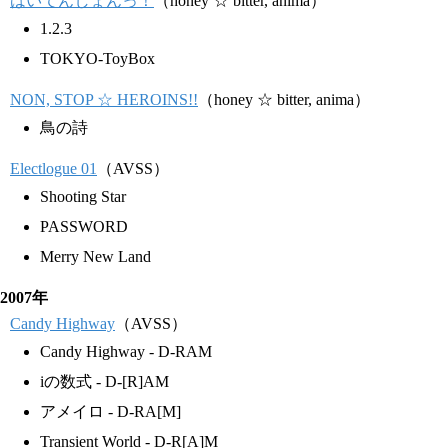
はいてんしょんっ！
（honey ☆ bitter, anima）
1.2.3
TOKYO-ToyBox
NON, STOP ☆ HEROINS!!
（honey ☆ bitter, anima）
鳥の詩
Electlogue 01
（AVSS）
Shooting Star
PASSWORD
Merry New Land
2007年
Candy Highway
（AVSS）
Candy Highway - D-RAM
iの数式 - D-[R]AM
アメイロ - D-RA[M]
Transient World - D-R[A]M