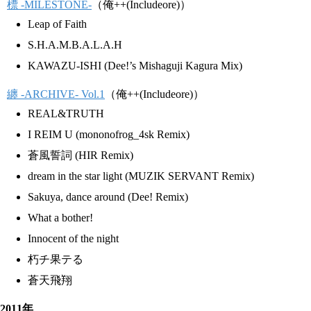
標 -MILESTONE-
（俺++(Includeore)）
Leap of Faith
S.H.A.M.B.A.L.A.H
KAWAZU-ISHI (Dee!’s Mishaguji Kagura Mix)
纏 -ARCHIVE- Vol.1
（俺++(Includeore)）
REAL&TRUTH
I REIM U (mononofrog_4sk Remix)
蒼風誓詞 (HIR Remix)
dream in the star light (MUZIK SERVANT Remix)
Sakuya, dance around (Dee! Remix)
What a bother!
Innocent of the night
朽チ果テる
蒼天飛翔
2011年