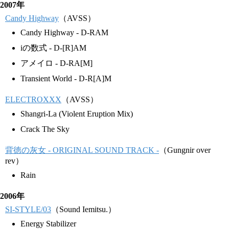
2007年
Candy Highway
（AVSS）
Candy Highway - D-RAM
iの数式 - D-[R]AM
アメイロ - D-RA[M]
Transient World - D-R[A]M
ELECTROXXX
（AVSS）
Shangri-La (Violent Eruption Mix)
Crack The Sky
背徳の灰女 - ORIGINAL SOUND TRACK -
（Gungnir over
rev）
Rain
2006年
SI-STYLE/03
（Sound Iemitsu.）
Energy Stabilizer