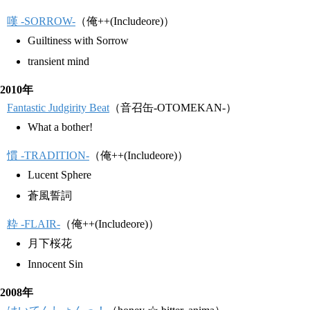
嘆 -SORROW-
（俺++(Includeore)）
Guiltiness with Sorrow
transient mind
2010年
Fantastic Judgirity Beat
（音召缶-OTOMEKAN-）
What a bother!
慣 -TRADITION-
（俺++(Includeore)）
Lucent Sphere
蒼風誓詞
粋 -FLAIR-
（俺++(Includeore)）
月下桜花
Innocent Sin
2008年