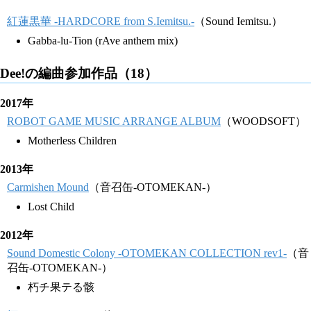
紅蓮黒華 -HARDCORE from S.Iemitsu.-
（Sound Iemitsu.）
Gabba-lu-Tion (rAve anthem mix)
Dee!の編曲参加作品（18）
2017年
ROBOT GAME MUSIC ARRANGE ALBUM
（WOODSOFT）
Motherless Children
2013年
Carmishen Mound
（音召缶-OTOMEKAN-）
Lost Child
2012年
Sound Domestic Colony -OTOMEKAN COLLECTION rev1-
（音
召缶-OTOMEKAN-）
朽チ果テる骸