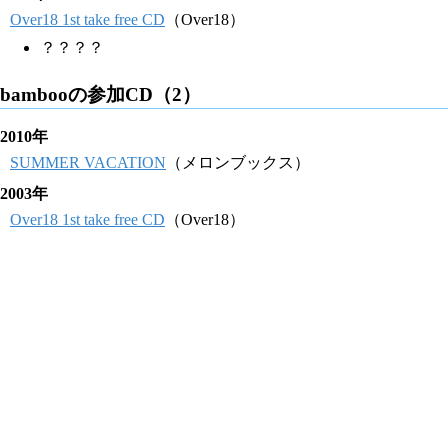
Over18 1st take free CD
（Over18）
？？？？
bambooの参加CD（2）
2010年
SUMMER VACATION
（メロンブックス）
2003年
Over18 1st take free CD
（Over18）