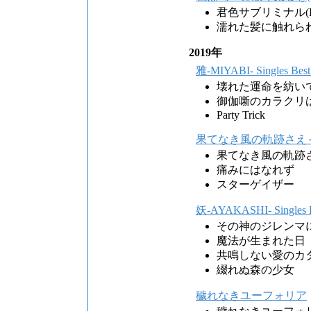
君色サブリミナル(BAND
濡れた髪に触れられた時(B
2019年
雅‐MIYABI‐ Singles B
壊れた運命を紡い
御伽噺のカラクリ
Party Trick
果てなき風の軌跡さえ
果てなき風の軌跡
痛みにはなれず
スターゲイザー
妖-AYAKASHI- Singl
その神のジレンマ
魔法が生まれた日
共鳴しない愛のカ
綴れぬ森の少女
穢れなきユーフォリア