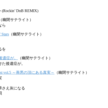
ckin’ DnB REMIX)
（幽閉サテライト）
なら
Stars
（幽閉サテライト）
るを
後遺症が。
（幽閉サテライト）
けた後遺症が。
 Best vol.5 ～善悪の頂にある真実～
（幽閉サテライト）
実
華さえ灰になる
唄