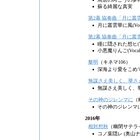
蘇る綺麗な真実
第2幕 協奏曲「月に叢雲華
月に叢雲華に風(Vocal 
第2幕 協奏曲「月に叢雲華
瞳に隠された想ヒ(Voca
小悪魔りんご(Vocal v
黎明
（キネマ106）
深海より愛をこめ
無謀さえ美しく、華さ
無謀さえ美しく、
その神のジレンマに
（
その神のジレンマ
2016年
相対想秋
（幽閉サテラ
コノ葉隠レ (奥山ナマ