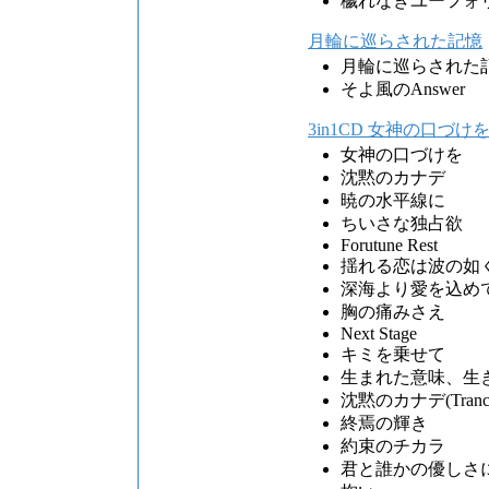
穢れなきユーフォ
月輪に巡らされた記憶
月輪に巡らされた
そよ風のAnswer
3in1CD 女神の口づけ
女神の口づけを
沈黙のカナデ
暁の水平線に
ちいさな独占欲
Forutune Rest
揺れる恋は波の如
深海より愛を込め
胸の痛みさえ
Next Stage
キミを乗せて
生まれた意味、生
沈黙のカナデ(Trance
終焉の輝き
約束のチカラ
君と誰かの優しさ