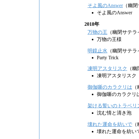
そよ風のAnswer
（幽閉
そよ風のAnswer
2018年
万物の王
（幽閉サテラ
万物の王様
明鏡止水
（幽閉サテラ
Party Trick
凍明アスタリスク
（幽
凍明アスタリスク
御伽噺のカラクリは
（
御伽噺のカラクリ
架ける誓いのトラベリ
沈む情と清き泡
壊れた運命を紡いで
（
壊れた運命を紡い