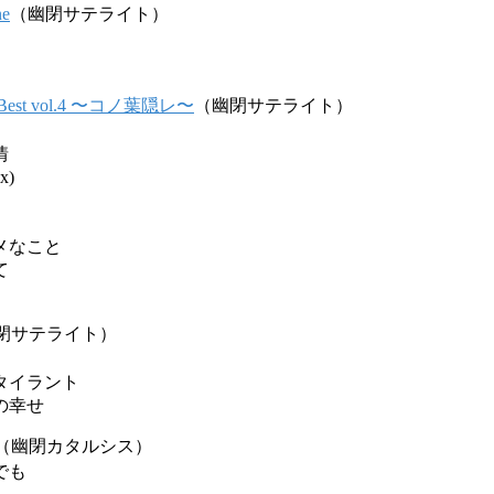
e
（幽閉サテライト）
s Best vol.4 〜コノ葉隠レ〜
（幽閉サテライト）
情
x)
メなこと
て
閉サテライト）
タイラント
の幸せ
（幽閉カタルシス）
でも