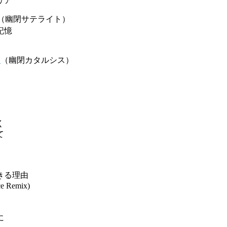
リア
（幽閉サテライト）
記憶
を
（幽閉カタルシス）
く
て
きる理由
 Remix)
に