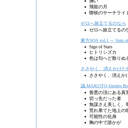
掬い
飛龍の月
聯袂のサーチライト(Ro
ゼロへ旅立てるのなら
ゼロへ旅立てるの
東方SOS vol.1 ～ Sign of 
Sign of Stars
ヒトリシズカ
色は匂へど散りぬ
ささやく、消えかけた
ささやく、消えか
誠-MAKOTO-Singles
善悪の頂にある真
切っ先だった者
無謀さえ美しく、
荒れ果てた地上の
可能性の化身
胸の中で誰かが