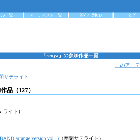
クル一覧
アーティスト一覧
頒布年別CD
タグ一
「senya」の参加作品一覧
このアーテ
閉サテライト
加作品（127）
テライト）
rrange version vol.1)
（幽閉サテライト）