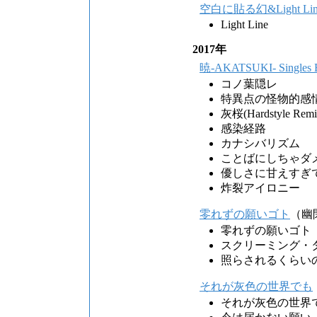
空白に貼る幻&Light Lin
Light Line
2017年
暁-AKATSUKI- Single
コノ葉隠レ
特異点の怪物的感
灰桜(Hardstyle Remi
感染経路
カナシバリズム
ことばにしちゃダ
優しさに甘えすぎ
炸裂アイロニー
零れずの願いゴト
（幽
零れずの願いゴト
スクリーミング・
照らされるくらい
それが灰色の世界でも
それが灰色の世界