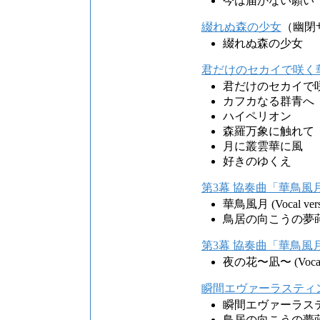
今は届かない願い
綴れぬ森の少女
（幽閉
綴れぬ森の少女
君だけのセカイで咲く
君だけのセカイで
カフカなる群青へ
ハイペリオン
森羅万象に触れて
月に叢雲華に風
好きのゆくえ
第3幕 協奏曲「華鳥風月」
華鳥風月 (Vocal vers
鳥居の向こうの夢蒔絵 (V
第3幕 協奏曲「華鳥風月」
夜の花〜凪〜 (Vocal v
瞬間エヴァーラスティ
瞬間エヴァーラス
鳥居の向こうの夢