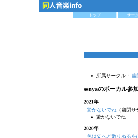
トップ
サー
所属サークル：
幽
senyaのボーカル参
2021年
驚かないでね
（幽閉サ
驚かないでね
2020年
色は匂へど散りぬるを(BAND a