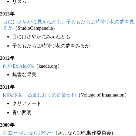
リズム
2013年
目にはさやかに見えねども／子どもたちは時待つ花の夢を見
るか
（StudioCampanella）
目にはさやかにみえねども
子どもたちは時待つ花の夢をみるか
2012年
酣歌Ex Alc.0%
（kaede.org）
無害な果実
2011年
朗読少女 乙葉しおりの音楽日和
（Voltage of Imagination）
クリアノート
青い照明
2009年
而立 〜さよなら20代〜
（さよなら20代製作委員会）