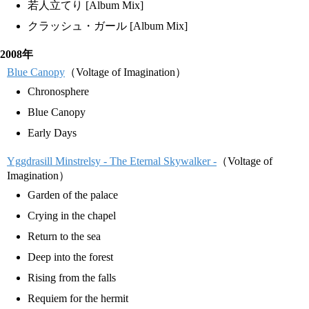
若人立てり [Album Mix]
クラッシュ・ガール [Album Mix]
2008年
Blue Canopy
（Voltage of Imagination）
Chronosphere
Blue Canopy
Early Days
Yggdrasill Minstrelsy - The Eternal Skywalker -
（Voltage of
Imagination）
Garden of the palace
Crying in the chapel
Return to the sea
Deep into the forest
Rising from the falls
Requiem for the hermit