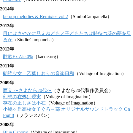
2014年
berpop melodies & Remixies vol.2
（StudioCampanella）
2013年
目にはさやかに見えねども／子どもたちは時待つ花の夢を見
るか
（StudioCampanella）
2012年
酣歌Ex Alc.0%
（kaede.org）
2011年
朗読少女 乙葉しおりの音楽日和
（Voltage of Imagination）
2009年
而立 〜さよなら20代〜
（さよなら20代製作委員会）
幻想の在処は現実
（Voltage of Imagination）
存在の正しさは不在
（Voltage of Imagination）
小鳩ヶ丘高校女子ぐろ～部 オリジナルサウンドトラック On
Fight!
（フランスパン）
2008年
Blue Canopy
（Voltage of Imagination）