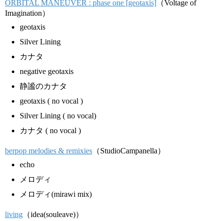
ORBITAL MANEUVER : phase one [geotaxis]
（Voltage of
Imagination）
geotaxis
Silver Lining
カナタ
negative geotaxis
静謐のカナタ
geotaxis ( no vocal )
Silver Lining ( no vocal)
カナタ ( no vocal )
berpop melodies & remixies
（StudioCampanella）
echo
メロディ
メロディ(mirawi mix)
living
（idea(souleave)）