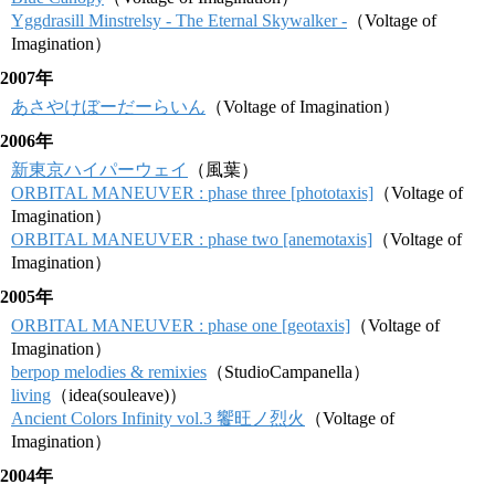
Yggdrasill Minstrelsy - The Eternal Skywalker -
（Voltage of
Imagination）
2007年
あさやけぼーだーらいん
（Voltage of Imagination）
2006年
新東京ハイパーウェイ
（風葉）
ORBITAL MANEUVER : phase three [phototaxis]
（Voltage of
Imagination）
ORBITAL MANEUVER : phase two [anemotaxis]
（Voltage of
Imagination）
2005年
ORBITAL MANEUVER : phase one [geotaxis]
（Voltage of
Imagination）
berpop melodies & remixies
（StudioCampanella）
living
（idea(souleave)）
Ancient Colors Infinity vol.3 饗旺ノ烈火
（Voltage of
Imagination）
2004年