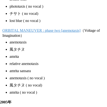
phototaxis ( no vocal )
チサト ( no vocal)
lost blue ( no vocal )
ORBITAL MANEUVER : phase two [anemotaxis]
（Voltage of
Imagination）
anemotaxis
風タチヌ
amrita
relative anemotaxis
amrita sansara
anemotaxis ( no vocal )
風タチヌ ( no vocal)
amrita ( no vocal )
2005年