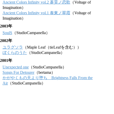
Ancient Colors Infinity vol.2 蒼昊ノ恋歌
（Voltage of
Imagination）
Ancient Colors Infinity vol.1 泰東ノ翠霞
（Voltage of
Imagination）
2003年
SoulS
（StudioCampanella）
2002年
ユラグソラ
（Maple Leaf（tieLeafを含む））
ぼくらのうた
（StudioCampanella）
2001年
Unexpected one
（StudioCampanella）
Songs For Detourer
（bertama）
かがやくもの天より堕ち Brightness Falls From the
Air
（StudioCampanella）