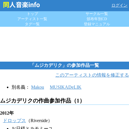
ログイン
トップ
サークル一覧
アーティスト一覧
頒布年別CD
タグ一覧
登録マニュアル
「ムジカデリク」の参加作品一覧
このアーティストの情報を修正する
別名義：
Makou
MUSIKADeLIK
ムジカデリクの作曲参加作品（1）
2012年
ドロップス
（Riverside）
お日様とカモミーユ