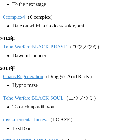
To the next stage
θcomplex4
（θ complex）
Date on which a Goddesstsukuyomi
2014年
Toho Warfare:BLACK BRAVE
（ユウノウミ）
Dawn of thunder
2013年
Chaos Regeneration
（Druggy's Acid RacK）
Hypno maze
Toho Warfare:BLACK SOUL
（ユウノウミ）
To catch up with you
rays -elemental forces-
（LC:AZE）
Last Rain