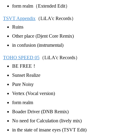
form realm（Extended Edit）
TSVT Appendix
（LiLA'c Records）
Ruins
Other place (Djent Core Remix)
in confusion (instrumental)
TOHO SPEED 05
（LiLA'c Records）
BE FREE！
Sunset Realize
Pure Noisy
Vertex (Vocal version)
form realm
Boader Driver (DNB Remix)
No need for Calculation (lively mix)
in the state of insane eyes (TSVT Edit)