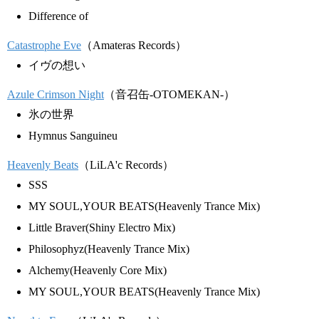
Difference of
Catastrophe Eve
（Amateras Records）
イヴの想い
Azule Crimson Night
（音召缶-OTOMEKAN-）
氷の世界
Hymnus Sanguineu
Heavenly Beats
（LiLA'c Records）
SSS
MY SOUL,YOUR BEATS(Heavenly Trance Mix)
Little Braver(Shiny Electro Mix)
Philosophyz(Heavenly Trance Mix)
Alchemy(Heavenly Core Mix)
MY SOUL,YOUR BEATS(Heavenly Trance Mix)