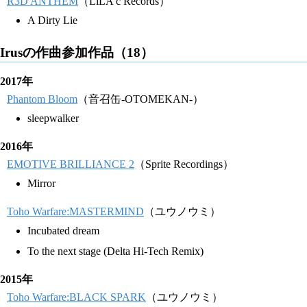
R3D ANTHEM
（LiLA'c Records）
A Dirty Lie
Irusの作曲参加作品（18）
2017年
Phantom Bloom
（音召缶-OTOMEKAN-）
sleepwalker
2016年
EMOTIVE BRILLIANCE 2
（Sprite Recordings）
Mirror
Toho Warfare:MASTERMIND
（ユウノウミ）
Incubated dream
To the next stage (Delta Hi-Tech Remix)
2015年
Toho Warfare:BLACK SPARK
（ユウノウミ）