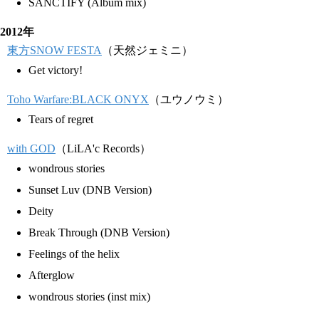
SANCTIFY (Album mix)
2012年
東方SNOW FESTA
（天然ジェミニ）
Get victory!
Toho Warfare:BLACK ONYX
（ユウノウミ）
Tears of regret
with GOD
（LiLA'c Records）
wondrous stories
Sunset Luv (DNB Version)
Deity
Break Through (DNB Version)
Feelings of the helix
Afterglow
wondrous stories (inst mix)