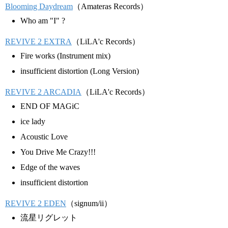
Blooming Daydream
（Amateras Records）
Who am "I" ?
REVIVE 2 EXTRA
（LiLA'c Records）
Fire works (Instrument mix)
insufficient distortion (Long Version)
REVIVE 2 ARCADIA
（LiLA'c Records）
END OF MAGiC
ice lady
Acoustic Love
You Drive Me Crazy!!!
Edge of the waves
insufficient distortion
REVIVE 2 EDEN
（signum/ii）
流星リグレット