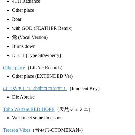
4TH Radiance
Other place
Roar
with GOD (FEATHER Remix)
觉 (Vocal Version)
Burns down
D-E-T [Type Strawberry]
Other place
（LiLA'c Records）
Other place (EXTENDED Ver)
はじめまして 小紺ココです！
（Innocent Key）
Die Abreise
Toho Warfare:RED HOPE
（天然ジェミニ）
We'll meet some time soon
Treason Vibes
（音召缶-OTOMEKAN-）