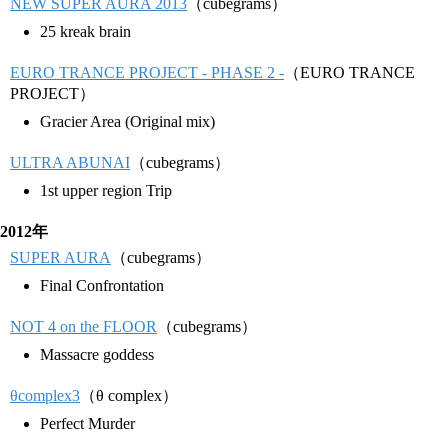
NEW SUPER AURA 2013
（cubegrams）
25 kreak brain
EURO TRANCE PROJECT - PHASE 2 -
（EURO TRANCE
PROJECT）
Gracier Area (Original mix)
ULTRA ABUNAI
（cubegrams）
1st upper region Trip
2012年
SUPER AURA
（cubegrams）
Final Confrontation
NOT 4 on the FLOOR
（cubegrams）
Massacre goddess
θcomplex3
（θ complex）
Perfect Murder