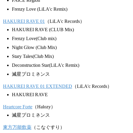
FAiCE Region
Frenzy Love (LiLA'c Remix)
HAKUREI RAVE 01
（LiLA'c Records）
HAKUREI RAVE (CLUB Mix)
Frenzy Love(Club mix)
Night Glow (Club Mix)
Stary Tales(Club Mix)
Deconstruction Star(LiLA'c Remix)
滅星プロミネンス
HAKUREI RAVE 01 EXTENDED
（LiLA'c Records）
HAKUREI RAVE
Heartcore Forte
（Halozy）
滅星プロミネンス
東方万能飲薬
（こなぐすり）