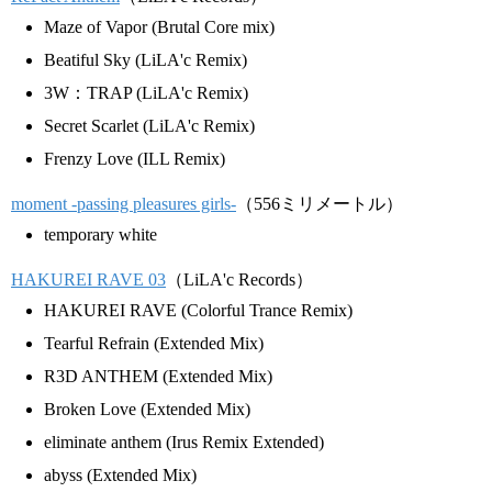
Maze of Vapor (Brutal Core mix)
Beatiful Sky (LiLA'c Remix)
3W：TRAP (LiLA'c Remix)
Secret Scarlet (LiLA'c Remix)
Frenzy Love (ILL Remix)
moment -passing pleasures girls-
（556ミリメートル）
temporary white
HAKUREI RAVE 03
（LiLA'c Records）
HAKUREI RAVE (Colorful Trance Remix)
Tearful Refrain (Extended Mix)
R3D ANTHEM (Extended Mix)
Broken Love (Extended Mix)
eliminate anthem (Irus Remix Extended)
abyss (Extended Mix)