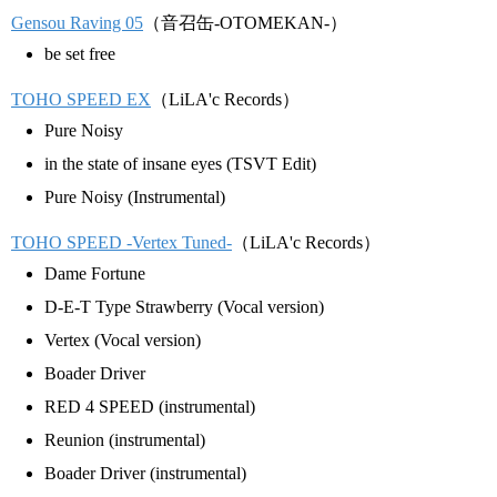
Gensou Raving 05
（音召缶-OTOMEKAN-）
be set free
TOHO SPEED EX
（LiLA'c Records）
Pure Noisy
in the state of insane eyes (TSVT Edit)
Pure Noisy (Instrumental)
TOHO SPEED -Vertex Tuned-
（LiLA'c Records）
Dame Fortune
D-E-T Type Strawberry (Vocal version)
Vertex (Vocal version)
Boader Driver
RED 4 SPEED (instrumental)
Reunion (instrumental)
Boader Driver (instrumental)