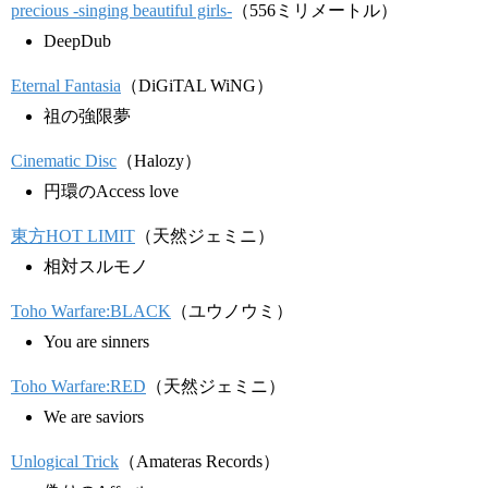
precious -singing beautiful girls-
（556ミリメートル）
DeepDub
Eternal Fantasia
（DiGiTAL WiNG）
祖の強限夢
Cinematic Disc
（Halozy）
円環のAccess love
東方HOT LIMIT
（天然ジェミニ）
相対スルモノ
Toho Warfare:BLACK
（ユウノウミ）
You are sinners
Toho Warfare:RED
（天然ジェミニ）
We are saviors
Unlogical Trick
（Amateras Records）