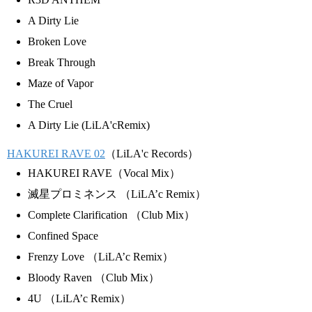
A Dirty Lie
Broken Love
Break Through
Maze of Vapor
The Cruel
A Dirty Lie (LiLA'cRemix)
HAKUREI RAVE 02
（LiLA'c Records）
HAKUREI RAVE（Vocal Mix）
滅星プロミネンス （LiLA’c Remix）
Complete Clarification （Club Mix）
Confined Space
Frenzy Love （LiLA’c Remix）
Bloody Raven （Club Mix）
4U （LiLA’c Remix）