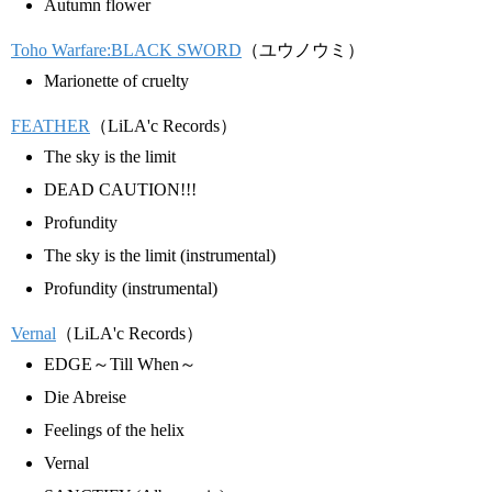
Autumn flower
Toho Warfare:BLACK SWORD
（ユウノウミ）
Marionette of cruelty
FEATHER
（LiLA'c Records）
The sky is the limit
DEAD CAUTION!!!
Profundity
The sky is the limit (instrumental)
Profundity (instrumental)
Vernal
（LiLA'c Records）
EDGE～Till When～
Die Abreise
Feelings of the helix
Vernal