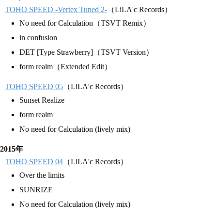
TOHO SPEED -Vertex Tuned 2-
（LiLA'c Records）
No need for Calculation（TSVT Remix）
in confusion
DET [Type Strawberry]（TSVT Version）
form realm（Extended Edit）
TOHO SPEED 05
（LiLA'c Records）
Sunset Realize
form realm
No need for Calculation (lively mix)
2015年
TOHO SPEED 04
（LiLA'c Records）
Over the limits
SUNRIZE
No need for Calculation (lively mix)