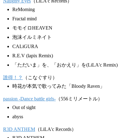
Naughty Eyes
（LiLA'c Records）
ReMorning
Fractal mind
モモイロHEAVEN
泡沫イルミネイト
CALiGURA
R.E.V (lapix Remix)
「ただいま」を、「おかえり」を(LiLA'c Remix)
誰得！？
（こなぐすり）
時花が本気で歌ってみた「Bloody Raven」
passion -Dance battle girls-
（556ミリメートル）
Out of sight
abyss
R3D ANTHEM
（LiLA'c Records）
R3D ANTHEM