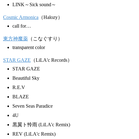
LINK～Sick sound～
Cosmic Armonica
（Halozy）
call for…
東方神魔薬
（こなぐすり）
transparent color
STAR GAZE
（LiLA'c Records）
STAR GAZE
Beautiful Sky
R.E.V
BLAZE
Seven Seas Paradice
4U
黒翼ト怜雨 (LiLA'c Remix)
REV (LiLA'c Remix)