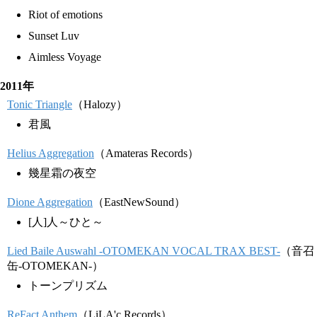
Riot of emotions
Sunset Luv
Aimless Voyage
2011年
Tonic Triangle
（Halozy）
君風
Helius Aggregation
（Amateras Records）
幾星霜の夜空
Dione Aggregation
（EastNewSound）
[人]人～ひと～
Lied Baile Auswahl -OTOMEKAN VOCAL TRAX BEST-
（音召
缶-OTOMEKAN-）
トーンプリズム
ReFact Anthem
（LiLA'c Records）