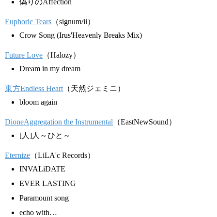
偽りのAffection
Euphoric Tears
（signum/ii）
Crow Song (Irus'Heavenly Breaks Mix)
Future Love
（Halozy）
Dream in my dream
東方Endless Heart
（天然ジェミニ）
bloom again
DioneAggregation the Instrumental
（EastNewSound）
[人]人～ひと～
Eternize
（LiLA'c Records）
INVALiDATE
EVER LASTING
Paramount song
echo with…