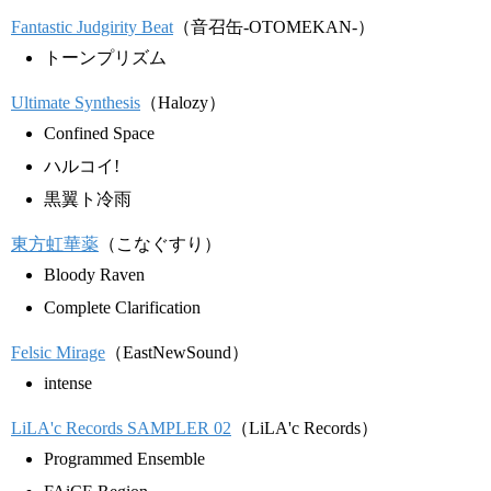
Fantastic Judgirity Beat
（音召缶-OTOMEKAN-）
トーンプリズム
Ultimate Synthesis
（Halozy）
Confined Space
ハルコイ!
黒翼ト冷雨
東方虹華薬
（こなぐすり）
Bloody Raven
Complete Clarification
Felsic Mirage
（EastNewSound）
intense
LiLA'c Records SAMPLER 02
（LiLA'c Records）
Programmed Ensemble