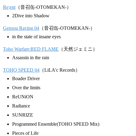
Re;ent
（音召缶-OTOMEKAN-）
2Dive into Shadow
Gensou Raving 04
（音召缶-OTOMEKAN-）
in the state of insane eyes
Toho Warfare:RED FLAME
（天然ジェミニ）
Assassin in the rain
TOHO SPEED 04
（LiLA'c Records）
Boader Driver
Over the limits
ReUNiON
Radiance
SUNRIZE
Programmed Ensemble(TOHO SPEED Mix)
Pieces of Life