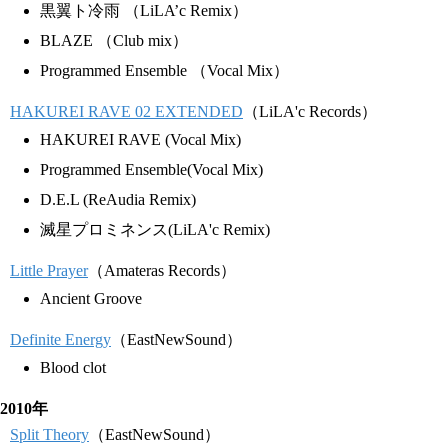
黒翼ト冷雨 （LiLA’c Remix）
BLAZE （Club mix）
Programmed Ensemble （Vocal Mix）
HAKUREI RAVE 02 EXTENDED
（LiLA'c Records）
HAKUREI RAVE (Vocal Mix)
Programmed Ensemble(Vocal Mix)
D.E.L (ReAudia Remix)
滅星プロミネンス(LiLA'c Remix)
Little Prayer
（Amateras Records）
Ancient Groove
Definite Energy
（EastNewSound）
Blood clot
2010年
Split Theory
（EastNewSound）