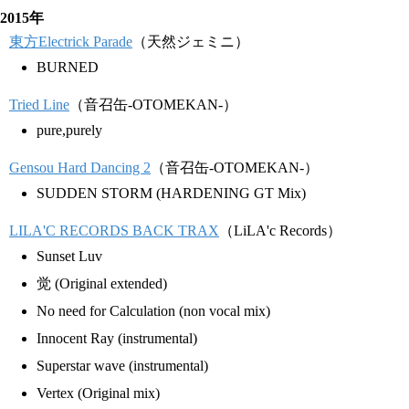
2015年
東方Electrick Parade
（天然ジェミニ）
BURNED
Tried Line
（音召缶-OTOMEKAN-）
pure,purely
Gensou Hard Dancing 2
（音召缶-OTOMEKAN-）
SUDDEN STORM (HARDENING GT Mix)
LILA'C RECORDS BACK TRAX
（LiLA'c Records）
Sunset Luv
觉 (Original extended)
No need for Calculation (non vocal mix)
Innocent Ray (instrumental)
Superstar wave (instrumental)
Vertex (Original mix)