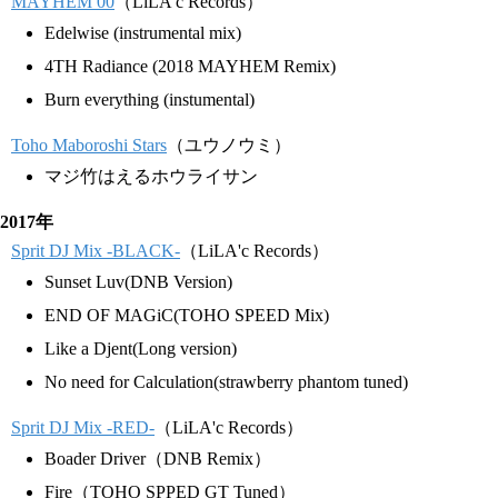
MAYHEM 00
（LiLA'c Records）
Edelwise (instrumental mix)
4TH Radiance (2018 MAYHEM Remix)
Burn everything (instumental)
Toho Maboroshi Stars
（ユウノウミ）
マジ竹はえるホウライサン
2017年
Sprit DJ Mix -BLACK-
（LiLA'c Records）
Sunset Luv(DNB Version)
END OF MAGiC(TOHO SPEED Mix)
Like a Djent(Long version)
No need for Calculation(strawberry phantom tuned)
Sprit DJ Mix -RED-
（LiLA'c Records）
Boader Driver（DNB Remix）
Fire（TOHO SPPED GT Tuned）