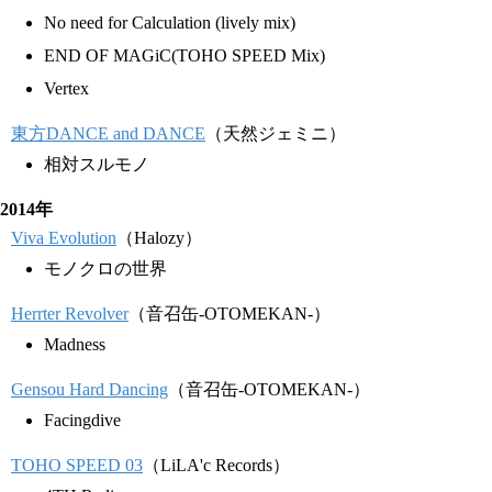
No need for Calculation (lively mix)
END OF MAGiC(TOHO SPEED Mix)
Vertex
東方DANCE and DANCE
（天然ジェミニ）
相対スルモノ
2014年
Viva Evolution
（Halozy）
モノクロの世界
Herrter Revolver
（音召缶-OTOMEKAN-）
Madness
Gensou Hard Dancing
（音召缶-OTOMEKAN-）
Facingdive
TOHO SPEED 03
（LiLA'c Records）