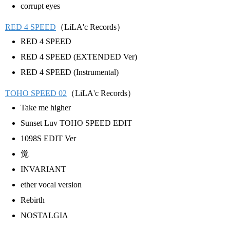
corrupt eyes
RED 4 SPEED
（LiLA'c Records）
RED 4 SPEED
RED 4 SPEED (EXTENDED Ver)
RED 4 SPEED (Instrumental)
TOHO SPEED 02
（LiLA'c Records）
Take me higher
Sunset Luv TOHO SPEED EDIT
1098S EDIT Ver
觉
INVARIANT
ether vocal version
Rebirth
NOSTALGIA