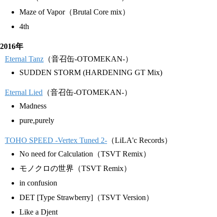
Maze of Vapor（Brutal Core mix）
4th
2016年
Eternal Tanz
（音召缶-OTOMEKAN-）
SUDDEN STORM (HARDENING GT Mix)
Eternal Lied
（音召缶-OTOMEKAN-）
Madness
pure,purely
TOHO SPEED -Vertex Tuned 2-
（LiLA'c Records）
No need for Calculation（TSVT Remix）
モノクロの世界（TSVT Remix）
in confusion
DET [Type Strawberry]（TSVT Version）
Like a Djent