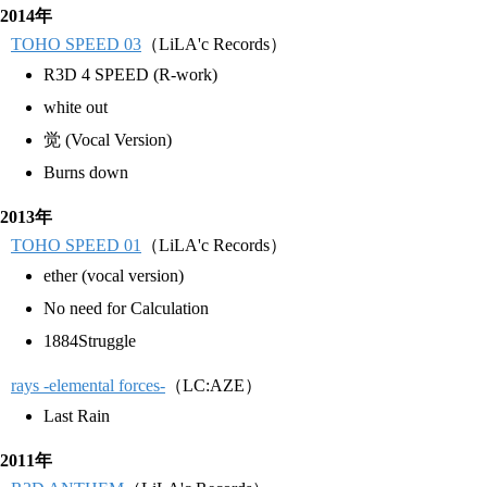
2014年
TOHO SPEED 03
（LiLA'c Records）
R3D 4 SPEED (R-work)
white out
觉 (Vocal Version)
Burns down
2013年
TOHO SPEED 01
（LiLA'c Records）
ether (vocal version)
No need for Calculation
1884Struggle
rays -elemental forces-
（LC:AZE）
Last Rain
2011年