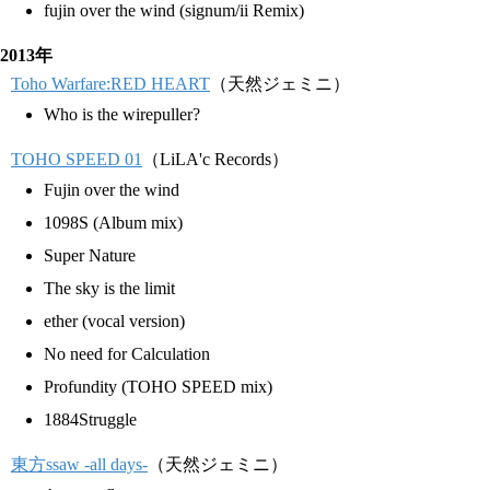
fujin over the wind (signum/ii Remix)
2013年
Toho Warfare:RED HEART
（天然ジェミニ）
Who is the wirepuller?
TOHO SPEED 01
（LiLA'c Records）
Fujin over the wind
1098S (Album mix)
Super Nature
The sky is the limit
ether (vocal version)
No need for Calculation
Profundity (TOHO SPEED mix)
1884Struggle
東方ssaw -all days-
（天然ジェミニ）