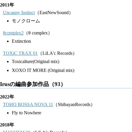
2011年
Uncanny Instinct
（EastNewSound）
モノクローム
θcomplex2
（θ complex）
Extinction
TOXiC TRAX 01
（LiLA'c Records）
Toxicalture(Original mix)
XOXO IT MORE (Original mix)
Irusの編曲参加作品（93）
2022年
TOHO BOSSA NOVA 11
（ShibayanRecords）
Fly to Nowhere
2018年