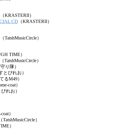
（KRASTERII）
PECIAL CD
（KRASTERII）
（TatshMusicCircle）
GH TIME）
（TatshMusicCircle）
を守り隊）
すとぴれお）
てるM49）
ome-coat）
とぴれお）
-coat）
（TatshMusicCircle）
TIME）