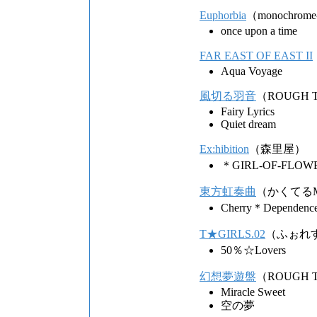
Euphorbia
（monochrome
once upon a time
FAR EAST OF EAST II
Aqua Voyage
風切る羽音
（ROUGH 
Fairy Lyrics
Quiet dream
Ex:hibition
（森里屋）
＊GIRL-OF-FLO
東方虹奏曲
（かくてるM
Cherry＊Dependenc
T★GIRLS.02
（ふぉれ
50％☆Lovers
幻想夢遊盤
（ROUGH 
Miracle Sweet
空の夢