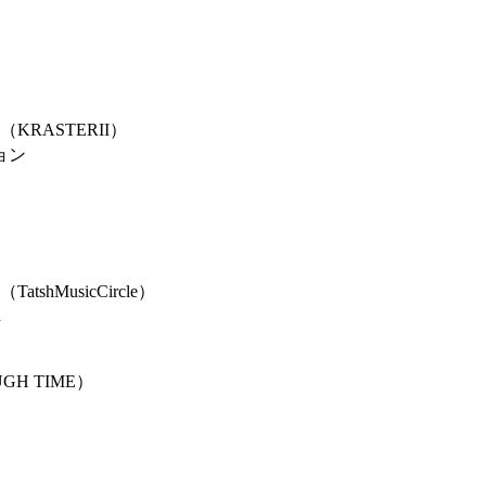
（KRASTERII）
ョン
（TatshMusicCircle）
h
GH TIME）