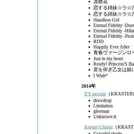
凛散花
恋する姉妹☆ラ☆六重
恋する姉妹☆ラ☆
Handless Girl
Eternal Fidelity -Du
Eternal Fidelity -Hil
Eternal Fidelity -Pro
RDD
Happily Ever After
青春ヴァージンロ
Just in my heart
Ready! Princess'S Ba
君を仰ぎ乙女は姫
I Wish*
2014年
E'S percept
（KRASTER
drawdrop
Limitation
gleeman
Unknown it
Kraster Cluster
（KRAST
Graceful shade