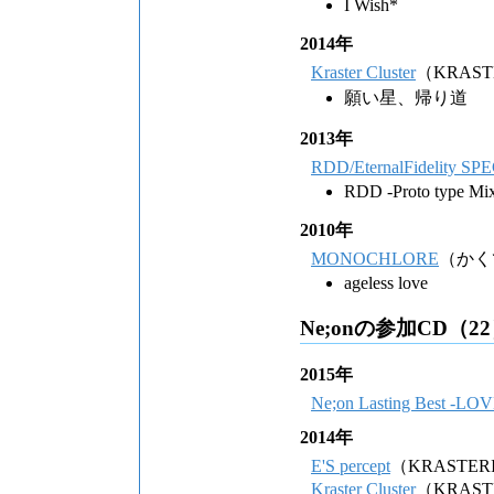
I Wish*
2014年
Kraster Cluster
（KRAST
願い星、帰り道
2013年
RDD/EternalFidelity S
RDD -Proto type Mi
2010年
MONOCHLORE
（かく
ageless love
Ne;onの参加CD（2
2015年
Ne;on Lasting Best -LOV
2014年
E'S percept
（KRASTER
Kraster Cluster
（KRAST