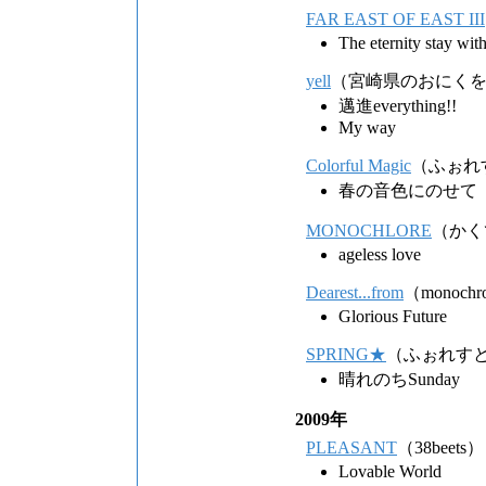
FAR EAST OF EAST III
The eternity stay wit
yell
（宮崎県のおにく
邁進everything!!
My way
Colorful Magic
（ふぉれ
春の音色にのせて
MONOCHLORE
（かく
ageless love
Dearest...from
（monochr
Glorious Future
SPRING★
（ふぉれす
晴れのちSunday
2009年
PLEASANT
（38beets）
Lovable World