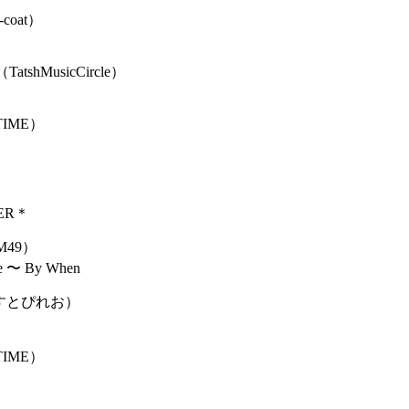
-coat）
（TatshMusicCircle）
TIME）
WER＊
49）
e 〜 By When
すとぴれお）
TIME）