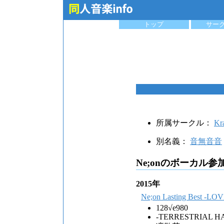
トップ
サー
所属サークル：
Kra
別名義：
音無音音
Ne;onのボーカル参
2015年
Ne;on Lasting Best -LOV
128√e980
-TERRESTRIAL H