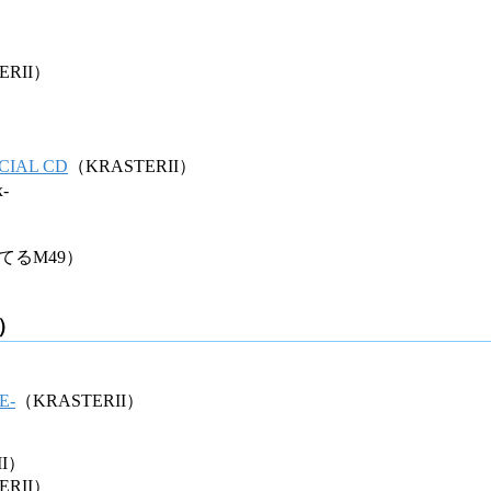
ERII）
PECIAL CD
（KRASTERII）
x-
てるM49）
2）
E-
（KRASTERII）
II）
ERII）