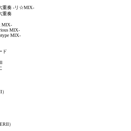
奏 -リ☆MIX-
六重奏
et MIX-
arious MIX-
totype MIX-
ード
ll
に
II）
ERII）