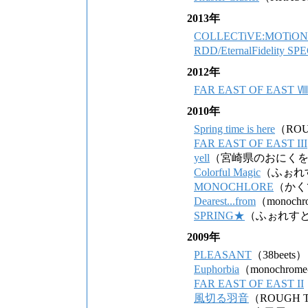
2013年
COLLECTiVE:MOTiON
RDD/EternalFidelity S
2012年
FAR EAST OF EAST Ⅷ
2010年
Spring time is here
（ROU
FAR EAST OF EAST III
yell
（宮崎県のおにく
Colorful Magic
（ふぉれ
MONOCHLORE
（かく
Dearest...from
（monochr
SPRING★
（ふぉれす
2009年
PLEASANT
（38beets）
Euphorbia
（monochrome
FAR EAST OF EAST II
風切る羽音
（ROUGH 