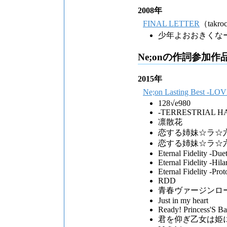
2008年
FINAL LETTER
（takroc
少年よおおきくな
Ne;onの作詞参加作
2015年
Ne;on Lasting Best -LOV
128√e980
-TERRESTRIAL H
凛散花
恋する姉妹☆ラ☆六重
恋する姉妹☆ラ☆
Eternal Fidelity -Du
Eternal Fidelity -Hil
Eternal Fidelity -Pro
RDD
青春ヴァージンロ
Just in my heart
Ready! Princess'S Ba
君を仰ぎ乙女は姫