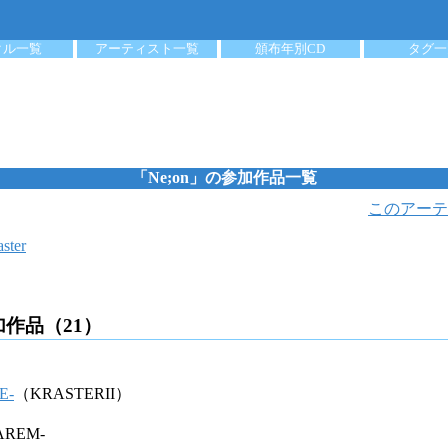
クル一覧
アーティスト一覧
頒布年別CD
タグ一
「Ne;on」の参加作品一覧
このアーテ
ster
加作品（21）
E-
（KRASTERII）
AREM-