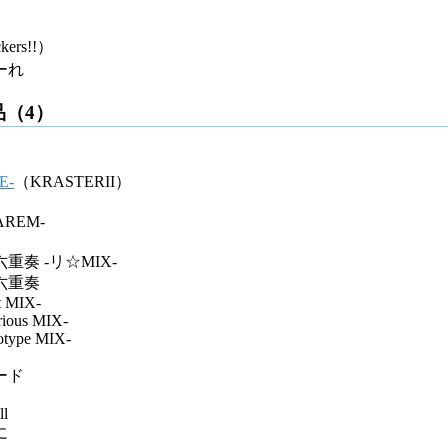
kers!!）
ーれ
品（4）
E-
（KRASTERII）
AREM-
奏 -リ☆MIX-
六重奏
et MIX-
arious MIX-
totype MIX-
ード
ll
に