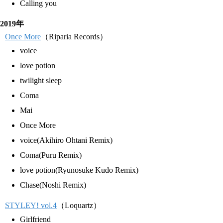
Calling you
2019年
Once More
（Riparia Records）
voice
love potion
twilight sleep
Coma
Mai
Once More
voice(Akihiro Ohtani Remix)
Coma(Puru Remix)
love potion(Ryunosuke Kudo Remix)
Chase(Noshi Remix)
STYLEY! vol.4
（Loquartz）
Girlfriend