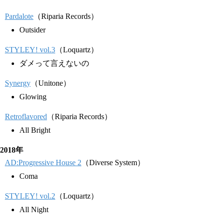
Pardalote
（Riparia Records）
Outsider
STYLEY! vol.3
（Loquartz）
ダメって言えないの
Synergy
（Unitone）
Glowing
Retroflavored
（Riparia Records）
All Bright
2018年
AD:Progressive House 2
（Diverse System）
Coma
STYLEY! vol.2
（Loquartz）
All Night