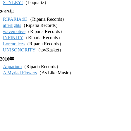
STYLEY!
（Loquartz）
2017年
RIPARIA:03
（Riparia Records）
afterlights
（Riparia Records）
wavemotive
（Riparia Records）
INFINITY
（Riparia Records）
Lorenotices
（Riparia Records）
UNISONORITY
（toyKasket）
2016年
Aquarium
（Riparia Records）
A Myriad Flowers
（As Like Music）