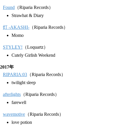
Found
（Riparia Records）
Strawhat & Diary
灯 -AKASHI-
（Riparia Records）
Momo
STYLEY!
（Loquartz）
Cutely Girlish Weekend
2017年
RIPARIA:03
（Riparia Records）
twilight sleep
afterlights
（Riparia Records）
farewell
wavemotive
（Riparia Records）
love potion