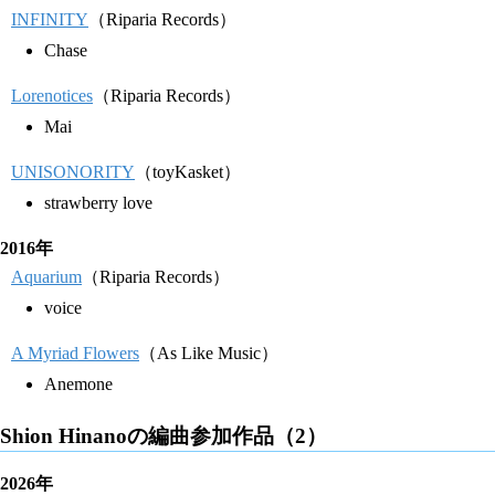
INFINITY
（Riparia Records）
Chase
Lorenotices
（Riparia Records）
Mai
UNISONORITY
（toyKasket）
strawberry love
2016年
Aquarium
（Riparia Records）
voice
A Myriad Flowers
（As Like Music）
Anemone
Shion Hinanoの編曲参加作品（2）
2026年