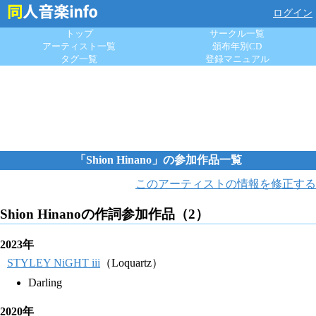
ログイン
トップ
サークル一覧
アーティスト一覧
頒布年別CD
タグ一覧
登録マニュアル
「Shion Hinano」の参加作品一覧
このアーティストの情報を修正する
Shion Hinanoの作詞参加作品（2）
2023年
STYLEY NiGHT iii
（Loquartz）
Darling
2020年