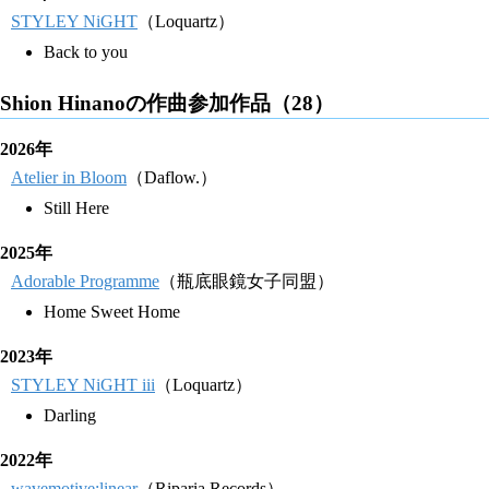
STYLEY NiGHT
（Loquartz）
Back to you
Shion Hinanoの作曲参加作品（28）
2026年
Atelier in Bloom
（Daflow.）
Still Here
2025年
Adorable Programme
（瓶底眼鏡女子同盟）
Home Sweet Home
2023年
STYLEY NiGHT iii
（Loquartz）
Darling
2022年
wavemotive:linear
（Riparia Records）