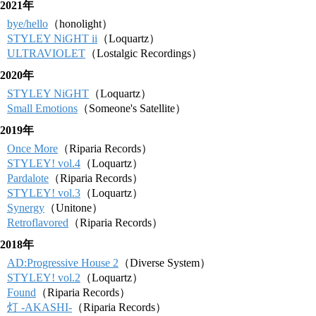
2021年
bye/hello
（honolight）
STYLEY NiGHT ii
（Loquartz）
ULTRAVIOLET
（Lostalgic Recordings）
2020年
STYLEY NiGHT
（Loquartz）
Small Emotions
（Someone's Satellite）
2019年
Once More
（Riparia Records）
STYLEY! vol.4
（Loquartz）
Pardalote
（Riparia Records）
STYLEY! vol.3
（Loquartz）
Synergy
（Unitone）
Retroflavored
（Riparia Records）
2018年
AD:Progressive House 2
（Diverse System）
STYLEY! vol.2
（Loquartz）
Found
（Riparia Records）
灯 -AKASHI-
（Riparia Records）