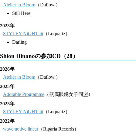
Atelier in Bloom
（Daflow.）
Still Here
2023年
STYLEY NiGHT iii
（Loquartz）
Darling
Shion Hinanoの参加CD（28）
2026年
Atelier in Bloom
（Daflow.）
2025年
Adorable Programme
（瓶底眼鏡女子同盟）
2023年
STYLEY NiGHT iii
（Loquartz）
2022年
wavemotive:linear
（Riparia Records）