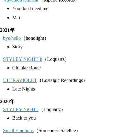
You don't need me
Mai
2021年
bye/hello
（honolight）
Story
STYLEY NiGHT ii
（Loquartz）
Circular Route
ULTRAVIOLET
（Lostalgic Recordings）
Late Nights
2020年
STYLEY NiGHT
（Loquartz）
Back to you
Small Emotions
（Someone's Satellite）