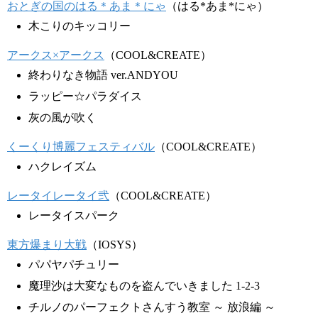
おとぎの国のはる＊あま＊にゃ
（はる*あま*にゃ）
木こりのキッコリー
アークス×アークス
（COOL&CREATE）
終わりなき物語 ver.ANDYOU
ラッピー☆パラダイス
灰の風が吹く
くーくり博麗フェスティバル
（COOL&CREATE）
ハクレイズム
レータイレータイ弐
（COOL&CREATE）
レータイスパーク
東方爆まり大戦
（IOSYS）
パパヤパチュリー
魔理沙は大変なものを盗んでいきました 1-2-3
チルノのパーフェクトさんすう教室 ～ 放浪編 ～