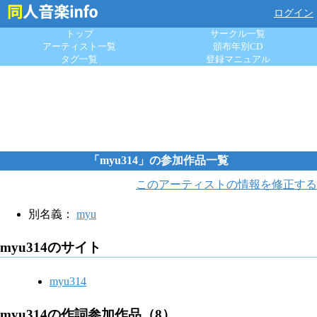
ログイン
トップ
サークル一覧
アーティスト一覧
頒布年別CD
タグ一覧
登録マニュアル
「myu314」の参加作品一覧
このアーティストの情報を修正する
別名義：
myu
myu314のサイト
myu314
myu314の作詞参加作品（8）