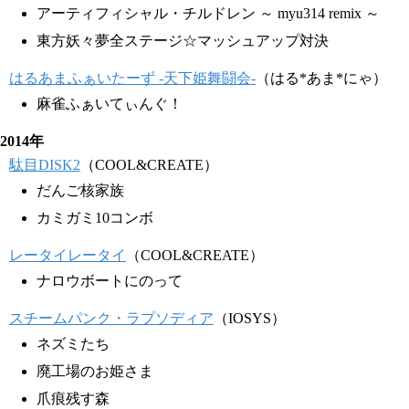
アーティフィシャル・チルドレン ～ myu314 remix ～
東方妖々夢全ステージ☆マッシュアップ対決
はるあまふぁいたーず -天下姫舞闘会-
（はる*あま*にゃ）
麻雀ふぁいてぃんぐ！
2014年
駄目DISK2
（COOL&CREATE）
だんご核家族
カミガミ10コンボ
レータイレータイ
（COOL&CREATE）
ナロウボートにのって
スチームパンク・ラプソディア
（IOSYS）
ネズミたち
廃工場のお姫さま
爪痕残す森