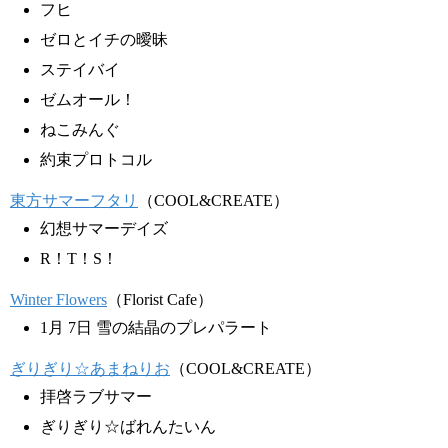
フヒ
ゼロとイチの曖昧
ステイバイ
ゼムオール！
ねこみんぐ
約束プロトコル
東方サマーフタリ
（COOL&CREATE）
幻想サマーデイズ
R！T！S！
Winter Flowers
（Florist Cafe）
1月 7日 雪の結晶のプレパラート
ぎりぎり☆あまねりお
（COOL&CREATE）
拝啓ラブサマー
ぎりぎり☆ばれんたいん