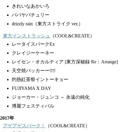
きれいなあかいろ
パパヤパチュリー
drizzly rain（東方ストライク ver.）
東方インストラッシュ
（COOL&CREATE）
レータイスパークEx
クレイジーケーネー
レイセン・オカルティア [東方深秘録 Re：Arrange]
天空焼バッカーー!!!!
灼熱紅茶祭イントーキョー
FUJIYAMA X DAY
ジョーカー・ジュンコ ～ 永遠の純化
博麗フェスティバル
2017年
アゲアゲスパーク！
（COOL&CREATE）