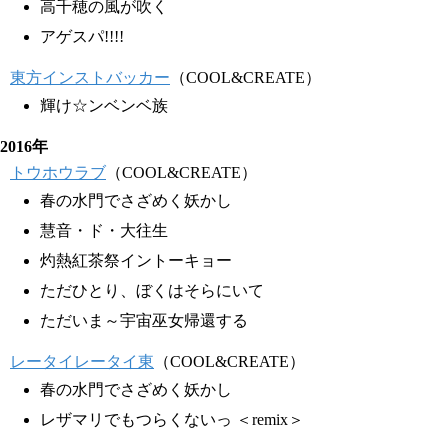
高千穂の風が吹く
アゲスパ!!!!
東方インストバッカー
（COOL&CREATE）
輝け☆ンベンベ族
2016年
トウホウラブ
（COOL&CREATE）
春の水門でさざめく妖かし
慧音・ド・大往生
灼熱紅茶祭イントーキョー
ただひとり、ぼくはそらにいて
ただいま～宇宙巫女帰還する
レータイレータイ東
（COOL&CREATE）
春の水門でさざめく妖かし
レザマリでもつらくないっ ＜remix＞