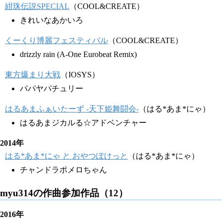
紺珠伝説SPECIAL
（COOL&CREATE）
きれいなあかいろ
くーくり博麗フェスティバル
（COOL&CREATE）
drizzly rain (A-One Eurobeat Remix)
東方爆まり大戦
（IOSYS）
パパヤパチュリー
はるあまふぁいたーず -天下姫舞闘会-
（はる*あま*にゃ）
はるあまジカルる☆アドベンチャー
2014年
はる*あま*にゃ と おやつぽけっと
（はる*あま*にゃ）
チャンドラポメロちゃん
myu314の作曲参加作品（12）
2016年