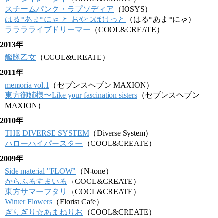
スチームパンク・ラプソディア
（IOSYS）
はる*あま*にゃ と おやつぽけっと
（はる*あま*にゃ）
ラララライブドリーマー
（COOL&CREATE）
2013年
艦隊乙女
（COOL&CREATE）
2011年
memoria vol.1
（セブンスヘブン MAXION）
東方御姉様〜Like your fascination sisters
（セブンスヘブン
MAXION）
2010年
THE DIVERSE SYSTEM
（Diverse System）
ハローハイパースター
（COOL&CREATE）
2009年
Side material "FLOW"
（N-tone）
からふるすまいる
（COOL&CREATE）
東方サマーフタリ
（COOL&CREATE）
Winter Flowers
（Florist Cafe）
ぎりぎり☆あまねりお
（COOL&CREATE）