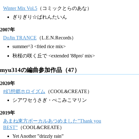
Winter Mix Vol.5
（コミックとらのあな）
ぎりぎり☆ばれんたいん
2007年
DoJin TRANCE
（L.E.N.Records）
summer^3 <fried rice mix>
秋桜の咲く丘で <extended '88pro' mix>
myu314の編曲参加作品（47）
2020年
#幻想郷ホロイズム
（COOL&CREATE）
シアワセうさぎ・ぺこみこマリン
2019年
あまね東方ボーカルあつめました”Thank you
BEST”
（COOL&CREATE）
Yet Another ”drizzly rain”