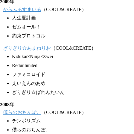
2009年
からふるすまいる
（COOL&CREATE）
人生夏計画
ゼムオール！
約束プロトコル
ぎりぎり☆あまねりお
（COOL&CREATE）
Kidukai×Ninja×Zwei
Redunlimited
ファミコロイド
えいえんのあめ
ぎりぎり☆ばれんたいん
2008年
僕らのおちんぽ。
（COOL&CREATE）
チンポリズム
僕らのおちんぽ。