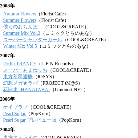
2008年
Autumn Flowers
（Florist Cafe）
Summer Flowers
（Florist Cafe）
僕らのおちんぽ。
（COOL&CREATE）
Summer Mix Vol.2
（コミックとらのあな）
スーパーシャッターガール
（COOL&CREATE）
Winter Mix Vol.5
（コミックとらのあな）
2007年
DoJin TRANCE
（L.E.N.Records）
スーパーあまねりお
（COOL&CREATE）
東方萃翠酒酔
（IOSYS）
幻想メガ★ラバ
（PROJECT tM@S）
花詠束 -HANATABA-
（Unionest.NET）
2006年
ケイブラブ
（COOL&CREATE）
Pearl Sugar
（PopKorn）
Pearl Sugar プレビュー版
（PopKorn）
2004年
東方ストライク
（COOL&CREATE）