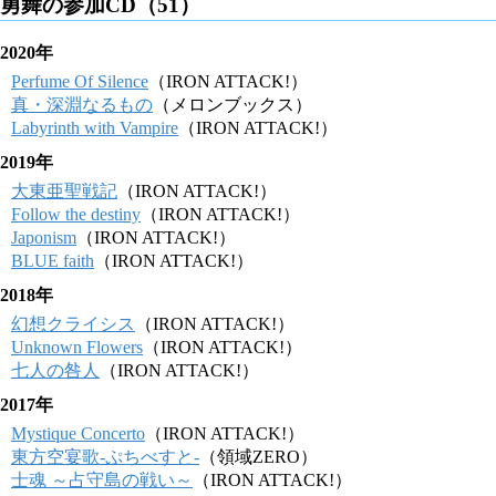
勇舞の参加CD（51）
2020年
Perfume Of Silence
（IRON ATTACK!）
真・深淵なるもの
（メロンブックス）
Labyrinth with Vampire
（IRON ATTACK!）
2019年
大東亜聖戦記
（IRON ATTACK!）
Follow the destiny
（IRON ATTACK!）
Japonism
（IRON ATTACK!）
BLUE faith
（IRON ATTACK!）
2018年
幻想クライシス
（IRON ATTACK!）
Unknown Flowers
（IRON ATTACK!）
七人の咎人
（IRON ATTACK!）
2017年
Mystique Concerto
（IRON ATTACK!）
東方空宴歌-ぷちべすと-
（領域ZERO）
士魂 ～占守島の戦い～
（IRON ATTACK!）