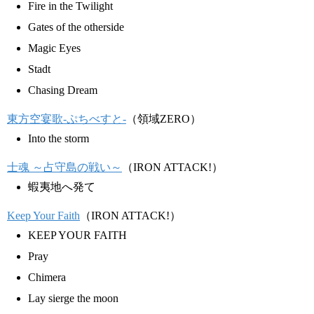
Fire in the Twilight
Gates of the otherside
Magic Eyes
Stadt
Chasing Dream
東方空宴歌-ぷちべすと-
（領域ZERO）
Into the storm
士魂 ～占守島の戦い～
（IRON ATTACK!）
蝦夷地へ発て
Keep Your Faith
（IRON ATTACK!）
KEEP YOUR FAITH
Pray
Chimera
Lay sierge the moon