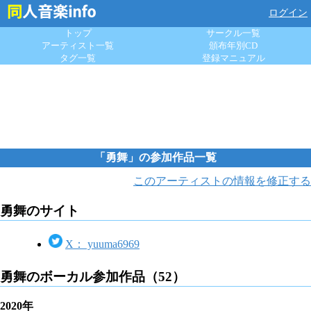
ログイン
トップ
サークル一覧
アーティスト一覧
頒布年別CD
タグ一覧
登録マニュアル
「勇舞」の参加作品一覧
このアーティストの情報を修正する
勇舞のサイト
X： yuuma6969
勇舞のボーカル参加作品（52）
2020年