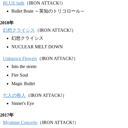
BLUE faith
（IRON ATTACK!）
Bullet Brain ～英知のトリコロール～
2018年
幻想クライシス
（IRON ATTACK!）
幻想クライシス
NUCLEAR MELT DOWN
Unknown Flowers
（IRON ATTACK!）
Into the storm
Fire Soul
Magic Bullet
七人の咎人
（IRON ATTACK!）
Sinner's Eye
2017年
Mystique Concerto
（IRON ATTACK!）