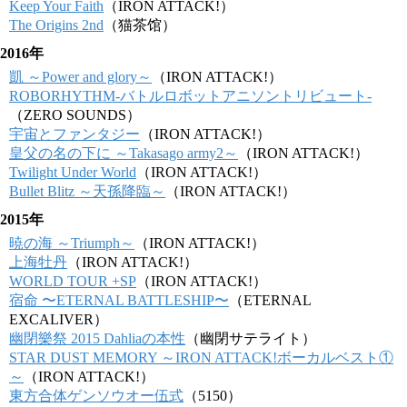
Keep Your Faith
（IRON ATTACK!）
The Origins 2nd
（猫茶馆）
2016年
凱 ～Power and glory～
（IRON ATTACK!）
ROBORHYTHM-バトルロボットアニソントリビュート-
（ZERO SOUNDS）
宇宙とファンタジー
（IRON ATTACK!）
皇父の名の下に ～Takasago army2～
（IRON ATTACK!）
Twilight Under World
（IRON ATTACK!）
Bullet Blitz ～天孫降臨～
（IRON ATTACK!）
2015年
暁の海 ～Triumph～
（IRON ATTACK!）
上海牡丹
（IRON ATTACK!）
WORLD TOUR +SP
（IRON ATTACK!）
宿命 〜ETERNAL BATTLESHIP〜
（ETERNAL
EXCALIVER）
幽閉樂祭 2015 Dahliaの本性
（幽閉サテライト）
STAR DUST MEMORY ～IRON ATTACK!ボーカルベスト①
～
（IRON ATTACK!）
東方合体ゲンソウオー伍式
（5150）