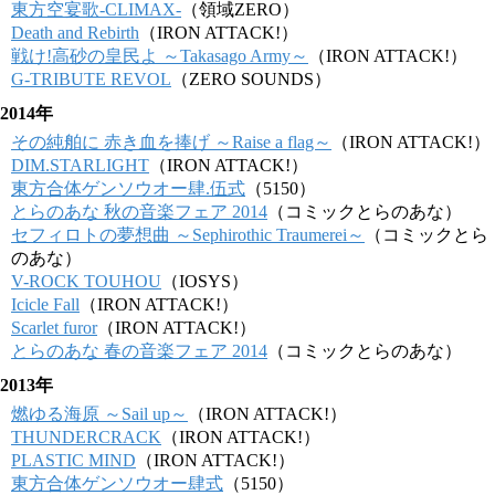
東方空宴歌-CLIMAX-
（領域ZERO）
Death and Rebirth
（IRON ATTACK!）
戦け!高砂の皇民よ ～Takasago Army～
（IRON ATTACK!）
G-TRIBUTE REVOL
（ZERO SOUNDS）
2014年
その純舶に 赤き血を捧げ ～Raise a flag～
（IRON ATTACK!）
DIM.STARLIGHT
（IRON ATTACK!）
東方合体ゲンソウオー肆.伍式
（5150）
とらのあな 秋の音楽フェア 2014
（コミックとらのあな）
セフィロトの夢想曲 ～Sephirothic Traumerei～
（コミックとら
のあな）
V-ROCK TOUHOU
（IOSYS）
Icicle Fall
（IRON ATTACK!）
Scarlet furor
（IRON ATTACK!）
とらのあな 春の音楽フェア 2014
（コミックとらのあな）
2013年
燃ゆる海原 ～Sail up～
（IRON ATTACK!）
THUNDERCRACK
（IRON ATTACK!）
PLASTIC MIND
（IRON ATTACK!）
東方合体ゲンソウオー肆式
（5150）