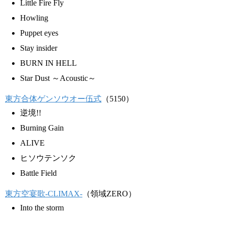
Little Fire Fly
Howling
Puppet eyes
Stay insider
BURN IN HELL
Star Dust ～Acoustic～
東方合体ゲンソウオー伍式
（5150）
逆境!!
Burning Gain
ALIVE
ヒソウテンソク
Battle Field
東方空宴歌-CLIMAX-
（領域ZERO）
Into the storm