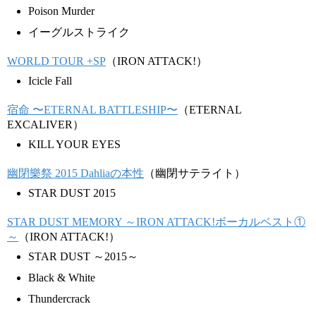
Poison Murder
イーグルストライク
WORLD TOUR +SP
（IRON ATTACK!）
Icicle Fall
宿命 〜ETERNAL BATTLESHIP〜
（ETERNAL
EXCALIVER）
KILL YOUR EYES
幽閉樂祭 2015 Dahliaの本性
（幽閉サテライト）
STAR DUST 2015
STAR DUST MEMORY ～IRON ATTACK!ボーカルベスト①
～
（IRON ATTACK!）
STAR DUST ～2015～
Black & White
Thundercrack