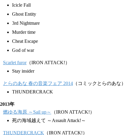
Icicle Fall
Ghost Entity
3rd Nightmare
Murder time
Cheat Escape
God of war
Scarlet furor
（IRON ATTACK!）
Stay insider
とらのあな 春の音楽フェア 2014
（コミックとらのあな）
THUNDERCRACK
2013年
燃ゆる海原 ～Sail up～
（IRON ATTACK!）
死の海域越えて ～Assault Attack!～
THUNDERCRACK
（IRON ATTACK!）