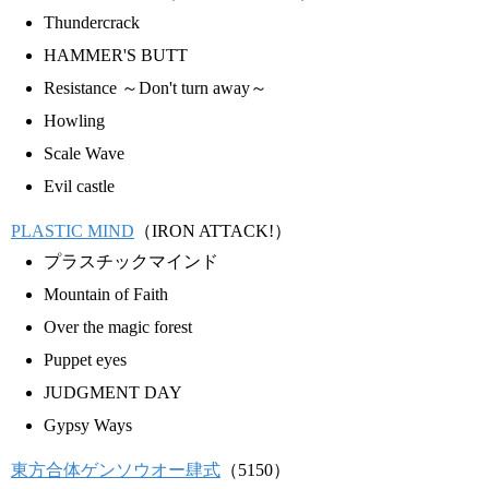
Thundercrack
HAMMER'S BUTT
Resistance ～Don't turn away～
Howling
Scale Wave
Evil castle
PLASTIC MIND
（IRON ATTACK!）
プラスチックマインド
Mountain of Faith
Over the magic forest
Puppet eyes
JUDGMENT DAY
Gypsy Ways
東方合体ゲンソウオー肆式
（5150）