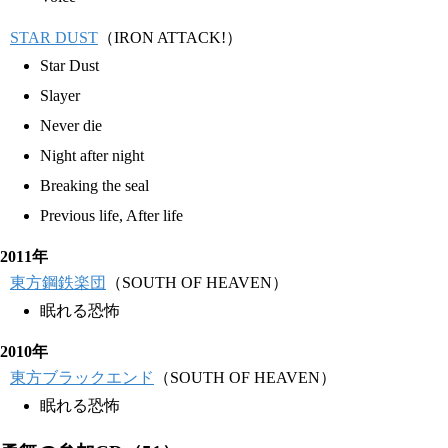
STAR DUST
（IRON ATTACK!）
Star Dust
Slayer
Never die
Night after night
Breaking the seal
Previous life, After life
2011年
東方鋼鉄楽団
（SOUTH OF HEAVEN）
眠れる恐怖
2010年
東方ブラックエンド
（SOUTH OF HEAVEN）
眠れる恐怖