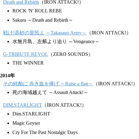
Death and Rebirth
（IRON ATTACK!）
ROCK 'N' ROLL REBE
Sakura ～Death and Rebirth～
戦け!高砂の皇民よ ～Takasago Army～
（IRON ATTACK!）
水無月島、左舷より迫り ～Vengeance～
G-TRIBUTE REVOL
（ZERO SOUNDS）
THE WINNER
2014年
その純舶に 赤き血を捧げ ～Raise a flag～
（IRON ATTACK!）
死の海域越えて ～Assault Attack!～
DIM.STARLIGHT
（IRON ATTACK!）
Dim.STARLIGHT
Magic Geyser
Cry For The Past Nostalgic Days