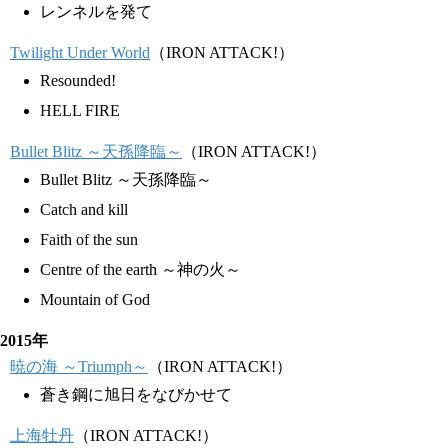
レンネルを発て
Twilight Under World
（IRON ATTACK!）
Resounded!
HELL FIRE
Bullet Blitz ～天孫降臨～
（IRON ATTACK!）
Bullet Blitz ～天孫降臨～
Catch and kill
Faith of the sun
Centre of the earth ～神の火～
Mountain of God
2015年
暁の海 ～Triumph～
（IRON ATTACK!）
蒼き鋼に旭日をなびかせて
上海牡丹
（IRON ATTACK!）