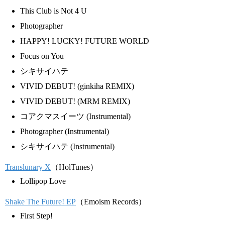
This Club is Not 4 U
Photographer
HAPPY! LUCKY! FUTURE WORLD
Focus on You
シキサイハテ
VIVID DEBUT! (ginkiha REMIX)
VIVID DEBUT! (MRM REMIX)
コアクマスイーツ (Instrumental)
Photographer (Instrumental)
シキサイハテ (Instrumental)
Translunary X
（HolTunes）
Lollipop Love
Shake The Future! EP
（Emoism Records）
First Step!