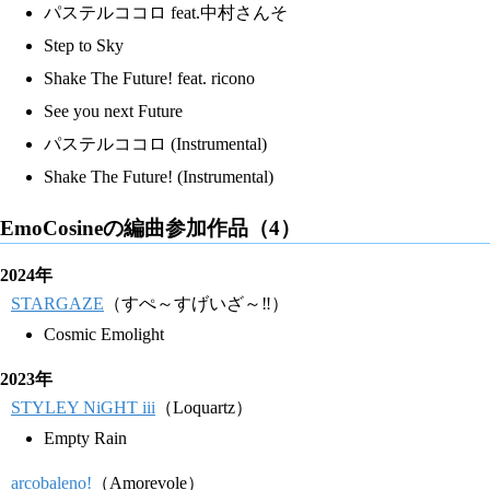
パステルココロ feat.中村さんそ
Step to Sky
Shake The Future! feat. ricono
See you next Future
パステルココロ (Instrumental)
Shake The Future! (Instrumental)
EmoCosineの編曲参加作品（4）
2024年
STARGAZE
（すぺ～すげいざ～‼）
Cosmic Emolight
2023年
STYLEY NiGHT iii
（Loquartz）
Empty Rain
arcobaleno!
（Amorevole）