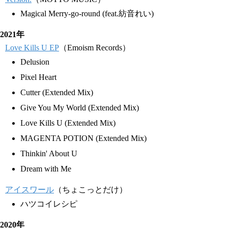
Magical Merry-go-round (feat.紡音れい)
2021年
Love Kills U EP
（Emoism Records）
Delusion
Pixel Heart
Cutter (Extended Mix)
Give You My World (Extended Mix)
Love Kills U (Extended Mix)
MAGENTA POTION (Extended Mix)
Thinkin' About U
Dream with Me
アイスワール
（ちょこっとだけ）
ハツコイレシピ
2020年