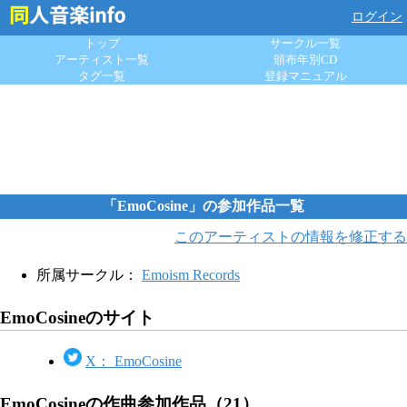
ログイン
トップ
サークル一覧
アーティスト一覧
頒布年別CD
タグ一覧
登録マニュアル
「EmoCosine」の参加作品一覧
このアーティストの情報を修正する
所属サークル：
Emoism Records
EmoCosineのサイト
X： EmoCosine
EmoCosineの作曲参加作品（21）