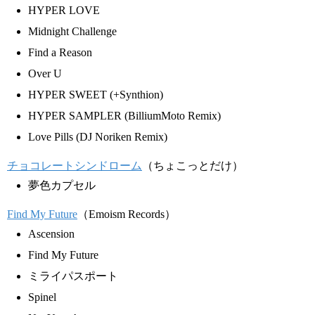
HYPER LOVE
Midnight Challenge
Find a Reason
Over U
HYPER SWEET (+Synthion)
HYPER SAMPLER (BilliumMoto Remix)
Love Pills (DJ Noriken Remix)
チョコレートシンドローム
（ちょこっとだけ）
夢色カプセル
Find My Future
（Emoism Records）
Ascension
Find My Future
ミライパスポート
Spinel