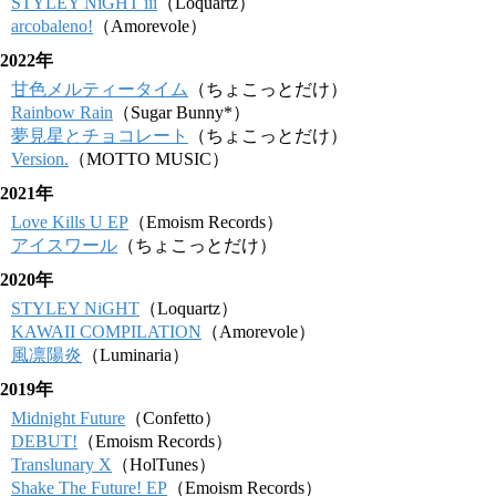
STYLEY NiGHT iii
（Loquartz）
arcobaleno!
（Amorevole）
2022年
甘色メルティータイム
（ちょこっとだけ）
Rainbow Rain
（Sugar Bunny*）
夢見星とチョコレート
（ちょこっとだけ）
Version.
（MOTTO MUSIC）
2021年
Love Kills U EP
（Emoism Records）
アイスワール
（ちょこっとだけ）
2020年
STYLEY NiGHT
（Loquartz）
KAWAII COMPILATION
（Amorevole）
風凛陽炎
（Luminaria）
2019年
Midnight Future
（Confetto）
DEBUT!
（Emoism Records）
Translunary X
（HolTunes）
Shake The Future! EP
（Emoism Records）