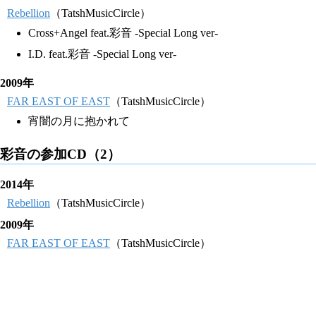
Rebellion
（TatshMusicCircle）
Cross+Angel feat.彩音 -Special Long ver-
I.D. feat.彩音 -Special Long ver-
2009年
FAR EAST OF EAST
（TatshMusicCircle）
宵闇の月に抱かれて
彩音の参加CD（2）
2014年
Rebellion
（TatshMusicCircle）
2009年
FAR EAST OF EAST
（TatshMusicCircle）