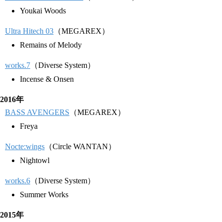
Youkai Woods
Ultra Hitech 03
（MEGAREX）
Remains of Melody
works.7
（Diverse System）
Incense & Onsen
2016年
BASS AVENGERS
（MEGAREX）
Freya
Nocte:wings
（Circle WANTAN）
Nightowl
works.6
（Diverse System）
Summer Works
2015年