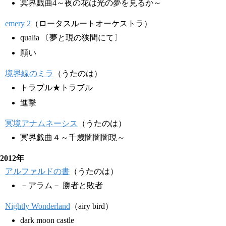
冥界戯曲4～夜の花は光の夢を見るか～
emery 2
（ロータスルートオーケストラ）
qualia 〔夢と現の狭間にて〕
願い
境界線のミラ
（うたのは）
トラブル★トラブル
進撃
冥境アナムネーシス
（うたのは）
冥界戯曲４～千歳闇闇闇現～
2012年
アルファルドの書
（うたのは）
－アラム－ 勝者と敗者
Nightly Wonderland
（airy bird）
dark moon castle