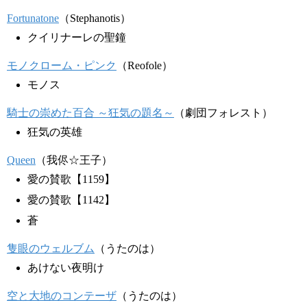
Fortunatone
（Stephanotis）
クイリナーレの聖鐘
モノクローム・ピンク
（Reofole）
モノス
騎士の崇めた百合 ～狂気の題名～
（劇団フォレスト）
狂気の英雄
Queen
（我侭☆王子）
愛の賛歌【1159】
愛の賛歌【1142】
蒼
隻眼のウェルブム
（うたのは）
あけない夜明け
空と大地のコンテーザ
（うたのは）