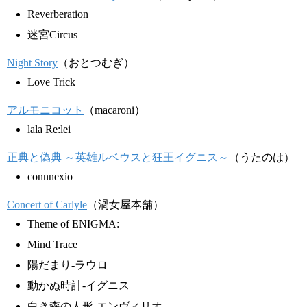
Reverberation
迷宮Circus
Night Story
（おとつむぎ）
Love Trick
アルモニコット
（macaroni）
lala Re:lei
正典と偽典 ～英雄ルベウスと狂王イグニス～
（うたのは）
connnexio
Concert of Carlyle
（渦女屋本舗）
Theme of ENIGMA:
Mind Trace
陽だまり-ラウロ
動かぬ時計-イグニス
白き森の人形-エンヴィリオ