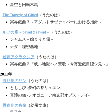
星空と回転木馬
The Tragedy of Gifted
（うたのは）
冥界戯曲３～アダルトサヴァイバーにおける指針～
ルフの扉－bayād＆sawād－
（うたのは）
シャムス－始まりと傷－
ナダ－秘密基地－
迷夢アタラクシア
（うたのは）
冥界戯曲２『或ル地獄ヘノ賛歌～今宵遊戯目隠シ鬼～』
2011年
渡り鳥のリン
（うたのは）
ともしび -夢幻の都リュエン-
真諦の儀 -テオゴニーア南支部オプス・デイ-
思春期の肖像
（幼蚕文庫）