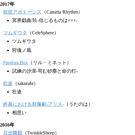
2017年
祝世アポトーシス
（Canaria Rhythm）
冥界戯曲/玖-信じるものは×××-
ツムギウタ
（CeleSphere）
ツムギウタ
狩魂ノ風
Pandora Box
（リル・ミネット）
試練の沙漠-苛む砂塵と命の灯-
壮途
（sakurabi）
壮途
終幕における群像劇-アリス-
（うたのは）
相思い
2016年
月光舞鶴
（TwinkleSheep）