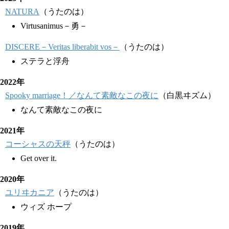
NATURA
（うたのは）
Virtusanimus－勇－
DISCERE－Veritas liberabit vos－
（うたのは）
ステラと浮舟
2022年
Spooky marriage！／なんて素敵なこの夜に
（白黒ヰズム）
なんて素敵なこの夜に
2021年
コーシャスの天秤
（うたのは）
Get over it.
2020年
ユリヰカニア
（うたのは）
ウィズ ホープ
2019年