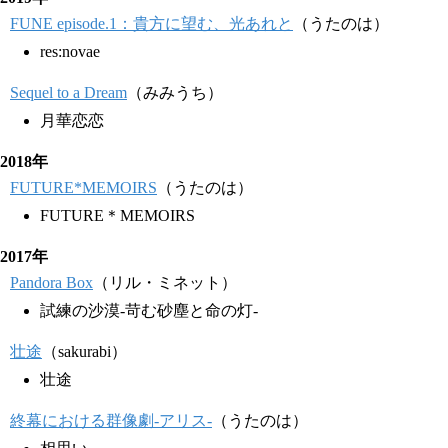
FUNE episode.1：貴方に望む、光あれと
（うたのは）
res:novae
Sequel to a Dream
（みみうち）
月華恋恋
2018年
FUTURE*MEMOIRS
（うたのは）
FUTURE＊MEMOIRS
2017年
Pandora Box
（リル・ミネット）
試練の沙漠-苛む砂塵と命の灯-
壮途
（sakurabi）
壮途
終幕における群像劇-アリス-
（うたのは）