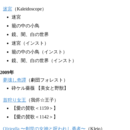
迷宮
（Kaleidoscope）
迷宮
籠の中の小鳥
鏡、闇、白の世界
迷宮（インスト）
籠の中の小鳥（インスト）
鏡、闇、白の世界（インスト）
2009年
夢壊し奇譚
（劇団フォレスト）
砕ケル薔薇 【美女と野獣】
首狩り女王
（我侭☆王子）
【愛の賛歌＜1159＞】
【愛の賛歌＜1142＞】
Olzieglla 〜創世の女神と呪われし勇者〜
（Kleio）