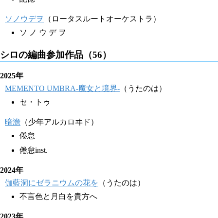
ソノウデヲ
（ロータスルートオーケストラ）
ソ ノ ウ デ ヲ
シロの編曲参加作品（56）
2025年
MEMENTO UMBRA-魔女と境界-
（うたのは）
セ・トゥ
暗澹
（少年アルカロヰド）
倦怠
倦怠inst.
2024年
伽藍洞にゼラニウムの花を
（うたのは）
不言色と月白を貴方へ
2023年