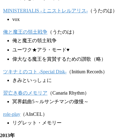
MINISTERIALIS -ミニストレルアリス-
（うたのは）
vox
俺と魔王の領土戦争
（うたのは）
俺と魔王の領土戦争
ユーワク★アラ・モード♥
偉大なる魔王を賞賛するための讃歌（略）
ツキナミのコト -Special Disk-
（Initium Records）
きみといっしょに
翌亡き春のメモリア
（Canaria Rhythm）
冥界戯曲5～ルサンチマンの傲慢～
role-play
（AInCEL）
リグレット・メモリー
2013年