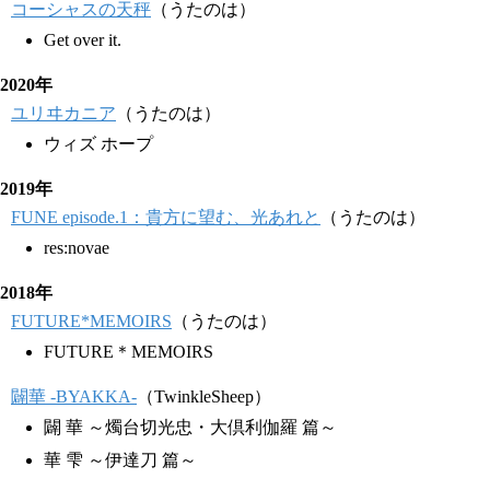
コーシャスの天秤
（うたのは）
Get over it.
2020年
ユリヰカニア
（うたのは）
ウィズ ホープ
2019年
FUNE episode.1：貴方に望む、光あれと
（うたのは）
res:novae
2018年
FUTURE*MEMOIRS
（うたのは）
FUTURE＊MEMOIRS
闢華 -BYAKKA-
（TwinkleSheep）
闢 華 ～燭台切光忠・大倶利伽羅 篇～
華 雫 ～伊達刀 篇～