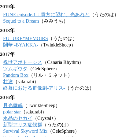
2019年
FUNE episode.1：貴方に望む、光あれと
（うたのは）
Sequel to a Dream
（みみうち）
2018年
FUTURE*MEMOIRS
（うたのは）
闢華 -BYAKKA-
（TwinkleSheep）
2017年
祝世アポトーシス
（Canaria Rhythm）
ツムギウタ
（CeleSphere）
Pandora Box
（リル・ミネット）
壮途
（sakurabi）
終幕における群像劇-アリス-
（うたのは）
2016年
月光舞鶴
（TwinkleSheep）
polar star
（sakurabi）
水晶のセカイ
（Crystal+）
新型アリス症候群
（うたのは）
Survival Skyword Mix
（CeleSphere）