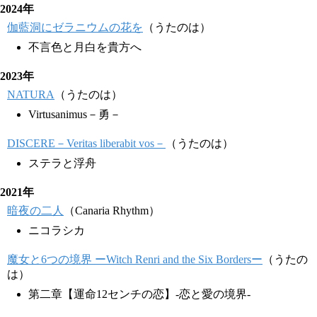
2024年
伽藍洞にゼラニウムの花を
（うたのは）
不言色と月白を貴方へ
2023年
NATURA
（うたのは）
Virtusanimus－勇－
DISCERE－Veritas liberabit vos－
（うたのは）
ステラと浮舟
2021年
暗夜の二人
（Canaria Rhythm）
ニコラシカ
魔女と6つの境界 ーWitch Renri and the Six Bordersー
（うたの
は）
第二章【運命12センチの恋】-恋と愛の境界-