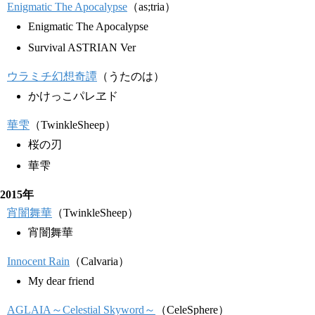
Enigmatic The Apocalypse
（as;tria）
Enigmatic The Apocalypse
Survival ASTRIAN Ver
ウラミチ幻想奇譚
（うたのは）
かけっこパレヱド
華雫
（TwinkleSheep）
桜の刃
華雫
2015年
宵闇舞華
（TwinkleSheep）
宵闇舞華
Innocent Rain
（Calvaria）
My dear friend
AGLAIA～Celestial Skyword～
（CeleSphere）