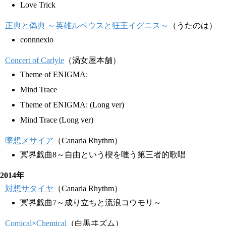
Love Trick
正典と偽典 ～英雄ルベウスと狂王イグニス～
（うたのは）
connnexio
Concert of Carlyle
（渦女屋本舗）
Theme of ENIGMA:
Mind Trace
Theme of ENIGMA: (Long ver)
Mind Trace (Long ver)
墜想メサイア
（Canaria Rhythm）
冥界戯曲8～自由という楔を嗤う第三者的歌唱
2014年
対想サタイヤ
（Canaria Rhythm）
冥界戯曲7～成り立ちと流浪コウモリ～
Comical×Chemical
（白黒ヰズム）