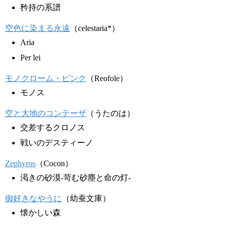
矜持の系譜
空色に染まる永遠
（celestaria*）
Aria
Per lei
モノクローム・ピンク
（Reofole）
モノス
空と大地のコンテーザ
（うたのは）
交差するクロノス
戦いのデスティーノ
Zephyros
（Cocon）
渇きの砂漠-苛む砂塵と命の灯-
御好きなやうに
（幼蚕文庫）
懐かしい森