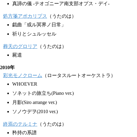
真諦の儀 -テオゴニーア南支部オプス・デイ-
処方箋アポカリプス
（うたのは）
戯曲「或ル冥界ノ日常」
祈りとシュルッセル
葬天のグロリア
（うたのは）
屍道
2010年
彩光モノクローム
（ロータスルートオーケストラ）
WHOEVER
ソネットの旅立ち(Piano ver.)
月影(Siro arrange ver.)
ソノウデヲ(2010 ver.)
終焉のテルミナ
（うたのは）
矜持の系譜