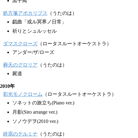
黒子鳥
処方箋アポカリプス
（うたのは）
戯曲「或ル冥界ノ日常」
祈りとシュルッセル
ダマスクローズ
（ロータスルートオーケストラ）
アンダー/ザ/ローズ
葬天のグロリア
（うたのは）
屍道
2010年
彩光モノクローム
（ロータスルートオーケストラ）
ソネットの旅立ち(Piano ver.)
月影(Siro arrange ver.)
ソノウデヲ(2010 ver.)
終焉のテルミナ
（うたのは）