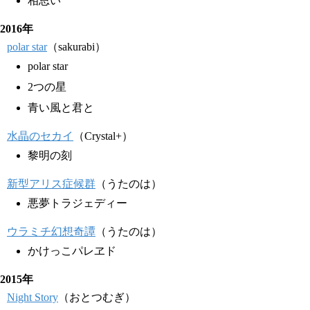
相思い
2016年
polar star
（sakurabi）
polar star
2つの星
青い風と君と
水晶のセカイ
（Crystal+）
黎明の刻
新型アリス症候群
（うたのは）
悪夢トラジェディー
ウラミチ幻想奇譚
（うたのは）
かけっこパレヱド
2015年
Night Story
（おとつむぎ）