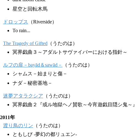
星空と回転木馬
ドロップス
（Riverside）
To rain...
The Tragedy of Gifted
（うたのは）
冥界戯曲３～アダルトサヴァイバーにおける指針～
ルフの扉－bayād＆sawād－
（うたのは）
シャムス－始まりと傷－
ナダ－秘密基地－
迷夢アタラクシア
（うたのは）
冥界戯曲２『或ル地獄ヘノ賛歌～今宵遊戯目隠シ鬼～』
2011年
渡り鳥のリン
（うたのは）
ともしび -夢幻の都リュエン-