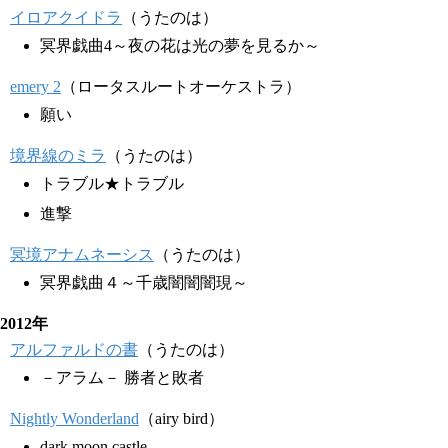
イロアクイドラ
（うたのは）
冥界戯曲4～夜の花は光の夢を見るか～
emery 2
（ロータスルートオーケストラ）
願い
境界線のミラ
（うたのは）
トラブル★トラブル
進撃
冥境アナムネーシス
（うたのは）
冥界戯曲４～千歳闇闇闇現～
2012年
アルファルドの書
（うたのは）
－アラム－ 勝者と敗者
Nightly Wonderland
（airy bird）
dark moon castle