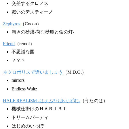
交差するクロノス
戦いのデスティーノ
Zephyros
（Cocon）
渇きの砂漠-苛む砂塵と命の灯-
Friend
（remof）
不思議な国
？？？
ネクロポリスで逢いましょう
（M.D.O.）
mirrors
Endless Waltz
HALF REALISM -はぇふ*りありずむ-
（うたのは）
機械仕掛けのＨＡＢＩＢＩ
ドリームパーティ
はじめのいっぽ