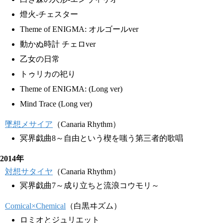
燈火-チェスター
Theme of ENIGMA: オルゴールver
動かぬ時計 チェロver
乙女の日常
トゥリカの祀り
Theme of ENIGMA: (Long ver)
Mind Trace (Long ver)
墜想メサイア
（Canaria Rhythm）
冥界戯曲8～自由という楔を嗤う第三者的歌唱
2014年
対想サタイヤ
（Canaria Rhythm）
冥界戯曲7～成り立ちと流浪コウモリ～
Comical×Chemical
（白黒ヰズム）
ロミオとジュリエット