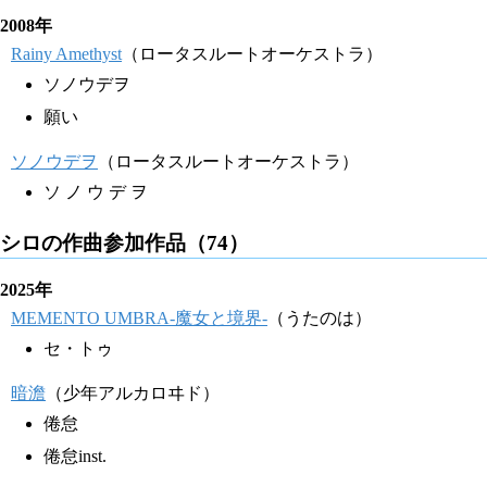
2008年
Rainy Amethyst
（ロータスルートオーケストラ）
ソノウデヲ
願い
ソノウデヲ
（ロータスルートオーケストラ）
ソ ノ ウ デ ヲ
シロの作曲参加作品（74）
2025年
MEMENTO UMBRA-魔女と境界-
（うたのは）
セ・トゥ
暗澹
（少年アルカロヰド）
倦怠
倦怠inst.