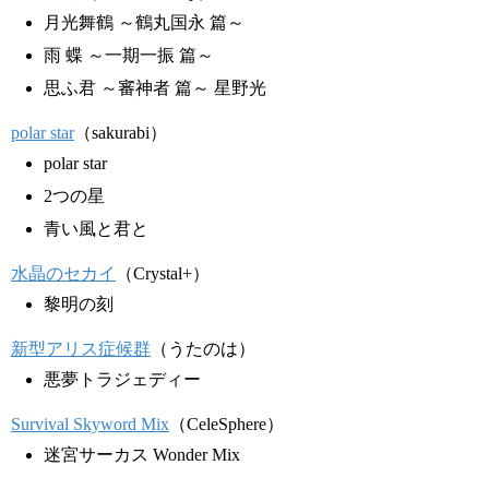
月光舞鶴 ～鶴丸国永 篇～
雨 蝶 ～一期一振 篇～
思ふ君 ～審神者 篇～ 星野光
polar star
（sakurabi）
polar star
2つの星
青い風と君と
水晶のセカイ
（Crystal+）
黎明の刻
新型アリス症候群
（うたのは）
悪夢トラジェディー
Survival Skyword Mix
（CeleSphere）
迷宮サーカス Wonder Mix