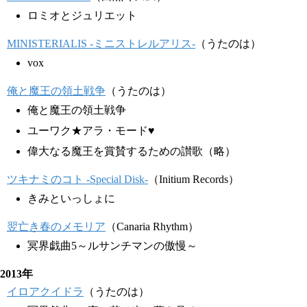
ロミオとジュリエット
MINISTERIALIS -ミニストレルアリス-
（うたのは）
vox
俺と魔王の領土戦争
（うたのは）
俺と魔王の領土戦争
ユーワク★アラ・モード♥
偉大なる魔王を賞賛するための讃歌（略）
ツキナミのコト -Special Disk-
（Initium Records）
きみといっしょに
翌亡き春のメモリア
（Canaria Rhythm）
冥界戯曲5～ルサンチマンの傲慢～
2013年
イロアクイドラ
（うたのは）