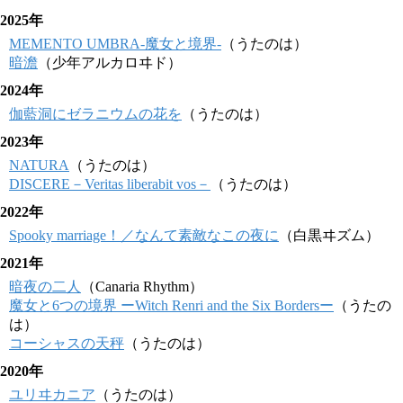
2025年
MEMENTO UMBRA-魔女と境界-
（うたのは）
暗澹
（少年アルカロヰド）
2024年
伽藍洞にゼラニウムの花を
（うたのは）
2023年
NATURA
（うたのは）
DISCERE－Veritas liberabit vos－
（うたのは）
2022年
Spooky marriage！／なんて素敵なこの夜に
（白黒ヰズム）
2021年
暗夜の二人
（Canaria Rhythm）
魔女と6つの境界 ーWitch Renri and the Six Bordersー
（うたの
は）
コーシャスの天秤
（うたのは）
2020年
ユリヰカニア
（うたのは）