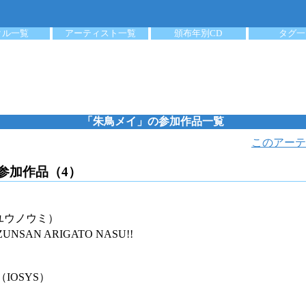
クル一覧
アーティスト一覧
頒布年別CD
タグ一
「朱鳥メイ」の参加作品一覧
このアーテ
参加作品（4）
ユウノウミ）
NSAN ARIGATO NASU!!
（IOSYS）