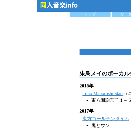
トップ
サー
朱鳥メイのボーカル
2018年
Toho Maboroshi Stars
（
東方謝謝茄子!! ～ ZU
2017年
東方ゴールデンタイム
鬼とウソ