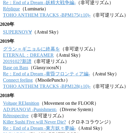
Re：End of a Dream -妖精大戦争編-
（非可逆リズム）
Réplique
（Luminaria）
TOHO ANTHEM TRACKS -BPM175(±10)-
（非可逆リズム）
2020年
SUPERNOV∀
（Astral Sky）
2019年
グラン＝ギニョルに終幕を
（非可逆リズム）
ETERNAL：DREAMER
（Astral Sky）
20191027新譜
（非可逆リズム）
Base on Bass
（Glassy:oceaN）
Re：End of a Dream -黄昏フロンティア編-
（Astral Sky）
Connect feeling
（MisoilePunch♪）
TOHO ANTHEM TRACKS -BPM128(±10)-
（非可逆リズム）
2018年
Voltage REIgnition
（Movement on the FLOOR）
AD:PIANOⅥ -Punishment-
（Diverse System）
Rétrospective
（非可逆リズム）
Killer Sushi Five will Never Die?
（クロネコラウンジ）
Re：End of a Dream -東方妖々夢編-
（Astral Sky）