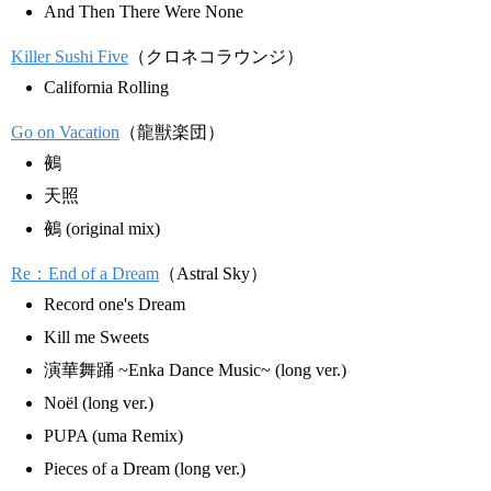
And Then There Were None
Killer Sushi Five
（クロネコラウンジ）
California Rolling
Go on Vacation
（龍獣楽団）
鵺
天照
鵺 (original mix)
Re：End of a Dream
（Astral Sky）
Record one's Dream
Kill me Sweets
演華舞踊 ~Enka Dance Music~ (long ver.)
Noël (long ver.)
PUPA (uma Remix)
Pieces of a Dream (long ver.)