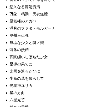
悠久なる源清流清
万象・鳴動・天衣無縫
蜃気楼のアガペー
満月のファタ・モルガーナ
奥州王伝説
無垢な少女と魂ノ契
薄氷の妖精
宵闇纏いし堕ちた少女
星導の果てに
楽園を巡るたびに
生命の花を散らして
光星神ユリカ
星の方向
六星光芒