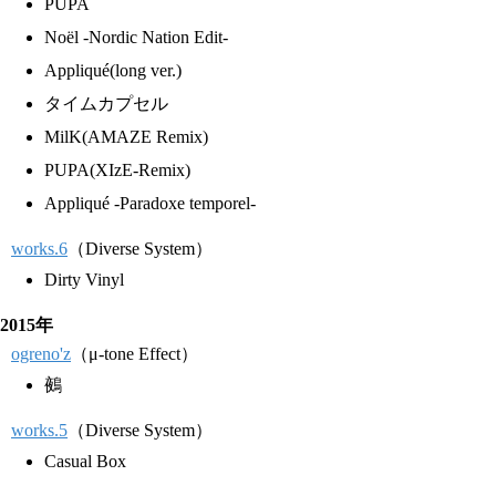
PUPA
Noël -Nordic Nation Edit-
Appliqué(long ver.)
タイムカプセル
MilK(AMAZE Remix)
PUPA(XIzE-Remix)
Appliqué -Paradoxe temporel-
works.6
（Diverse System）
Dirty Vinyl
2015年
ogreno'z
（μ-tone Effect）
鵺
works.5
（Diverse System）
Casual Box