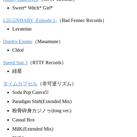
Sweet* Witch* Girl*
LΞGΞNDARY -Episode.1-
（Bad Fennec Records）
Lavateinn
Duplex Engine
（Masamune）
Chloé
Speed Star 3
（RTTF Records）
緋星
タイムカプセル
（非可逆リズム）
Soda Pop Canva5!
Paradigm Shift(Extended Mix)
粉骨砕身カジノゥ(long ver.)
Casual Box
MilK(Extended Mix)