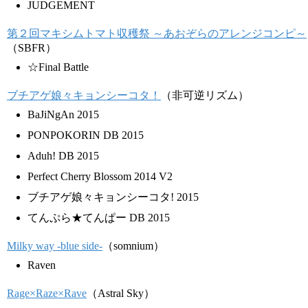
JUDGEMENT
第２回マキシムトマト収穫祭 ～あおぞらのアレンジコンピ～
（SBFR）
☆Final Battle
ブチアゲ娘々キョンシーコタ！
（非可逆リズム）
BaJiNgAn 2015
PONPOKORIN DB 2015
Aduh! DB 2015
Perfect Cherry Blossom 2014 V2
ブチアゲ娘々キョンシーコタ! 2015
てんぷら★てんぱー DB 2015
Milky way -blue side-
（somnium）
Raven
Rage×Raze×Rave
（Astral Sky）