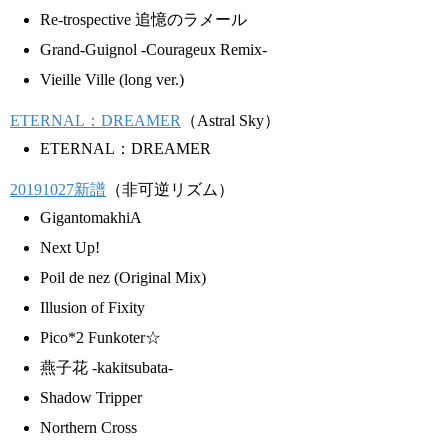
Re-trospective 追憶のラメール
Grand-Guignol -Courageux Remix-
Vieille Ville (long ver.)
ETERNAL：DREAMER
（Astral Sky）
ETERNAL：DREAMER
20191027新譜
（非可逆リズム）
GigantomakhiA
Next Up!
Poil de nez (Original Mix)
Illusion of Fixity
Pico*2 Funkoter☆
燕子花 -kakitsubata-
Shadow Tripper
Northern Cross