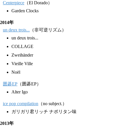
Centerpiece
（El Dorado）
Garden Clocks
2014年
un deux trois...
（非可逆リズム）
un deux trois...
COLLAGE
Zweihänder
Vieille Ville
Noël
囲碁EP
（囲碁EP）
Alter Igo
ice pop compilation
（no subject.）
ガリガリ君リッチ ナポリタン味
2013年