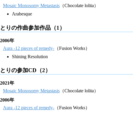
Mosaic Monosomy Metastasis
（Chocolate lolita）
Arabesque
とりの作曲参加作品（1）
2006年
Aura -12 pieces of remedy-
（Fusion Works）
Shining Resolution
とりの参加CD（2）
2021年
Mosaic Monosomy Metastasis
（Chocolate lolita）
2006年
Aura -12 pieces of remedy-
（Fusion Works）