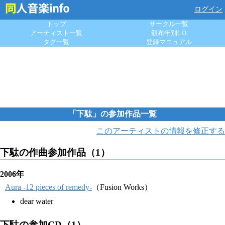
ログイン
トップ
サークル一覧
アーティスト一覧
頒布年別CD
タグ一覧
登録マニュアル
「下駄」の参加作品一覧
このアーティストの情報を修正する
下駄の作曲参加作品（1）
2006年
Aura -12 pieces of remedy-
（Fusion Works）
dear water
下駄の参加CD（1）