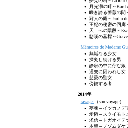
夢見の塔～La tour qu
月光湖の畔～Bord de l'ea
咲き誇る薔薇の間～Chamb
狩人の庭～Jardin du 
王妃の秘密の回廊～Couloi
天上への階段～Escaliers
悲嘆の墓標～Gravepost
Mémoires de Madame Guil
無垢なる少女
探究し続ける男
静寂の中に佇む娘
過去に囚われし女
慈愛の聖女
傍観する者
2014年
ravages
（son voyage）
夢魂～イツカノデ
愛憐～スクイモト
求信～トガオイテ
本望～ノゾムダケ