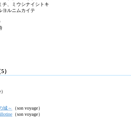
ミチ、ミウシナイシトキ
ルヨルニムカイテ
e）
詩
（5）
ge）
玻璃の城～
（son voyage）
lotine
（son voyage）