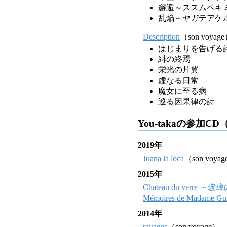
邂逅～ススムベキ
乱焔～ヤガテアケ
Description
（son voyag
はじまりを告げる
緋の終焉
栄光の片翼
虚なる日常
魔女に至る病
巡る因果律の詩
You-takaの参加CD
2019年
Juana la loca
（son voya
2015年
Chateau du verre ～
Mémoires de Madame Guil
2014年
ravages
（son voyage）