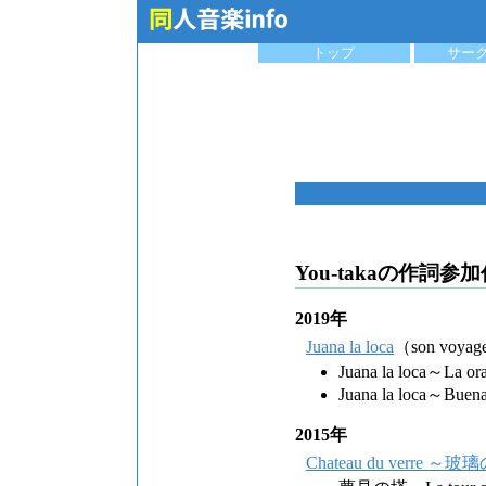
トップ
サー
You-takaの作詞参
2019年
Juana la loca
（son voya
Juana la loca～La o
Juana la loca～Buen
2015年
Chateau du verre ～