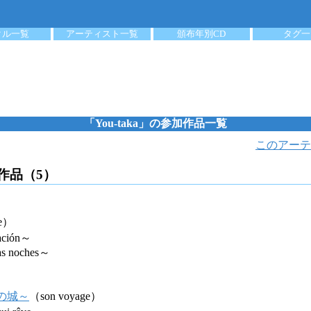
クル一覧
アーティスト一覧
頒布年別CD
タグ一
「You-taka」の参加作品一覧
このアーテ
加作品（5）
ge）
ración～
as noches～
玻璃の城～
（son voyage）