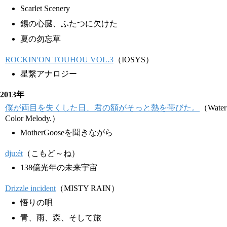
Scarlet Scenery
錫の心臓、ふたつに欠けた
夏の勿忘草
ROCKIN'ON TOUHOU VOL.3
（IOSYS）
星繋アナロジー
2013年
僕が両目を失くした日、君の額がそっと熱を帯びた。
（Water
Color Melody.）
MotherGooseを聞きながら
djuːét
（こもど～ね）
138億光年の未来宇宙
Drizzle incident
（MISTY RAIN）
悟りの唄
青、雨、森、そして旅