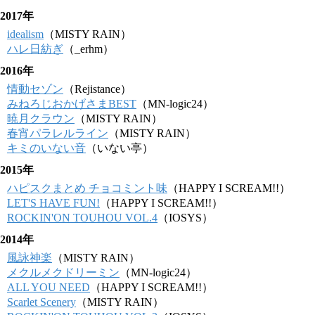
2017年
idealism
（MISTY RAIN）
ハレ日紡ぎ
（_erhm）
2016年
情動セゾン
（Rejistance）
みねろじおかげさまBEST
（MN-logic24）
暁月クラウン
（MISTY RAIN）
春宵パラレルライン
（MISTY RAIN）
キミのいない音
（いない亭）
2015年
ハピスクまとめ チョコミント味
（HAPPY I SCREAM!!）
LET'S HAVE FUN!
（HAPPY I SCREAM!!）
ROCKIN'ON TOUHOU VOL.4
（IOSYS）
2014年
風詠神楽
（MISTY RAIN）
メクルメクドリーミン
（MN-logic24）
ALL YOU NEED
（HAPPY I SCREAM!!）
Scarlet Scenery
（MISTY RAIN）