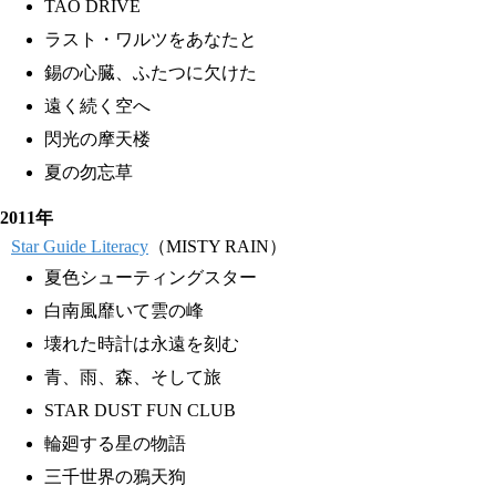
TAO DRIVE
ラスト・ワルツをあなたと
錫の心臓、ふたつに欠けた
遠く続く空へ
閃光の摩天楼
夏の勿忘草
2011年
Star Guide Literacy
（MISTY RAIN）
夏色シューティングスター
白南風靡いて雲の峰
壊れた時計は永遠を刻む
青、雨、森、そして旅
STAR DUST FUN CLUB
輪廻する星の物語
三千世界の鴉天狗