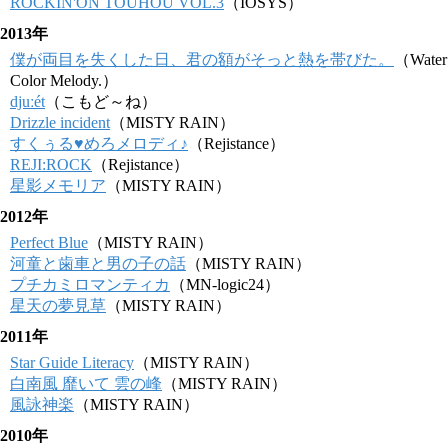
ROCKIN'ON TOUHOU VOL.3
（IOSYS）
2013年
僕が両目を失くした日、君の額がそっと熱を帯びた。
（Water
Color Melody.）
djuːét
（こもど～ね）
Drizzle incident
（MISTY RAIN）
すくぅる♥めろメロディ♪
（Rejistance）
REJI:ROCK
（Rejistance）
星影メモリア
（MISTY RAIN）
2012年
Perfect Blue
（MISTY RAIN）
河童と歯車と男の子の話
（MISTY RAIN）
プチカミロマンティカ
（MN-logic24）
星天の夢見草
（MISTY RAIN）
2011年
Star Guide Literacy
（MISTY RAIN）
白南風 靡いて 雲の峰
（MISTY RAIN）
風詠神楽
（MISTY RAIN）
2010年