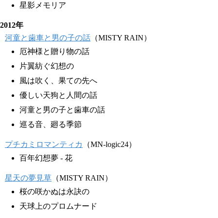
星影メモリア
2012年
河童と歯車と男の子の話
（MISTY RAIN）
厄神様と贈り物の話
片翼紡ぐ幻想の
風は吹く、果ての先へ
優しい天狗と人間の話
河童と男の子と歯車の話
巡る音、廻る季節
プチカミロマンティカ
（MN-logic24）
百年幻想夢 - 花
星天の夢見草
（MISTY RAIN）
桜の咲かぬは永訣の
天球上のプロムナード