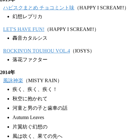
ハピスクまとめ チョコミント味
（HAPPY I SCREAM!!）
幻想レプリカ
LET'S HAVE FUN!
（HAPPY I SCREAM!!）
轟音カタルシス
ROCKIN'ON TOUHOU VOL.4
（IOSYS）
落花ファクター
2014年
風詠神楽
（MISTY RAIN）
疾く、疾く、疾く！
秋空に抱かれて
河童と男の子と歯車の話
Autumn Leaves
片翼紡ぐ幻想の
風は吹く、果ての先へ