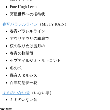
Pure Hugh Leeds
冥星世界への招待状
春宵パラレルライン
（MISTY RAIN）
春宵パラレルライン
アウリテウリの箱庭で
桜の散りぬは蜜月の
春宵の桜階段
セプアイルジオ・ルァコント
冬の式
轟音カタルシス
百年幻想夢一花
キミのいない音
（いない亭）
キミのいない音
2015年