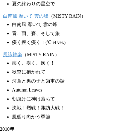
夏の終わりの星空で
白南風 靡いて 雲の峰
（MISTY RAIN）
白南風 靡いて 雲の峰
青、雨、森、そして旅
疾く疾く疾く！(℃iel ver.)
風詠神楽
（MISTY RAIN）
疾く、疾く、疾く！
秋空に抱かれて
河童と男の子と歯車の話
Autumn Leaves
朝焼けに神は落ちて
決戦！烈戦！諏訪大戦！
風廻り向かう季節
2010年