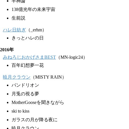
半神論
138億光年の未来宇宙
生前説
ハレ日紡ぎ
（_erhm）
きっとハレの日
2016年
みねろじおかげさまBEST
（MN-logic24）
百年幻想夢一花
暁月クラウン
（MISTY RAIN）
パンドリオン
月兎の視る夢
MotherGooseを聞きながら
ski to kiss
ガラスの月が降る夜に
暁月クラウン