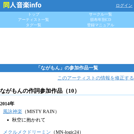
ログイン
トップ
サークル一覧
アーティスト一覧
頒布年別CD
タグ一覧
登録マニュアル
「ながもん」の参加作品一覧
このアーティストの情報を修正する
ながもんの作詞参加作品（10）
2014年
風詠神楽
（MISTY RAIN）
秋空に抱かれて
メクルメクドリーミン
（MN-logic24）