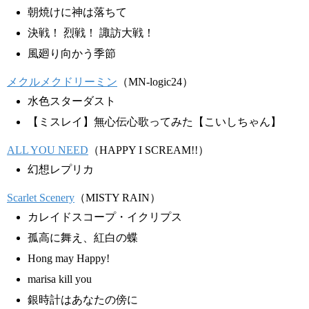
朝焼けに神は落ちて
決戦！ 烈戦！ 諏訪大戦！
風廻り向かう季節
メクルメクドリーミン
（MN-logic24）
水色スターダスト
【ミスレイ】無心伝心歌ってみた【こいしちゃん】
ALL YOU NEED
（HAPPY I SCREAM!!）
幻想レプリカ
Scarlet Scenery
（MISTY RAIN）
カレイドスコープ・イクリプス
孤高に舞え、紅白の蝶
Hong may Happy!
marisa kill you
銀時計はあなたの傍に