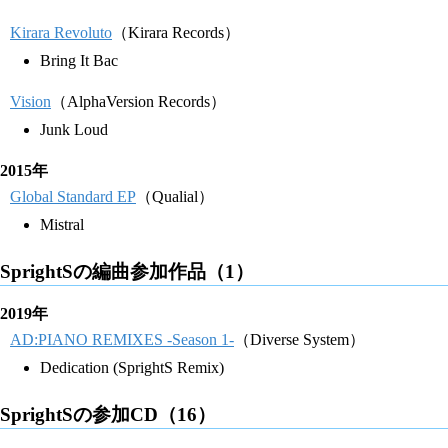
Kirara Revoluto
（Kirara Records）
Bring It Bac
Vision
（AlphaVersion Records）
Junk Loud
2015年
Global Standard EP
（Qualial）
Mistral
SprightSの編曲参加作品（1）
2019年
AD:PIANO REMIXES -Season 1-
（Diverse System）
Dedication (SprightS Remix)
SprightSの参加CD（16）