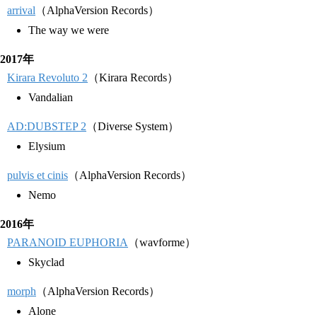
arrival
（AlphaVersion Records）
The way we were
2017年
Kirara Revoluto 2
（Kirara Records）
Vandalian
AD:DUBSTEP 2
（Diverse System）
Elysium
pulvis et cinis
（AlphaVersion Records）
Nemo
2016年
PARANOID EUPHORIA
（wavforme）
Skyclad
morph
（AlphaVersion Records）
Alone