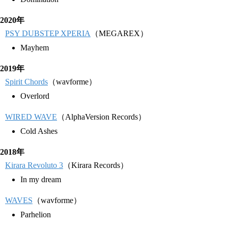
2020年
PSY DUBSTEP XPERIA
（MEGAREX）
Mayhem
2019年
Spirit Chords
（wavforme）
Overlord
WIRED WAVE
（AlphaVersion Records）
Cold Ashes
2018年
Kirara Revoluto 3
（Kirara Records）
In my dream
WAVES
（wavforme）
Parhelion