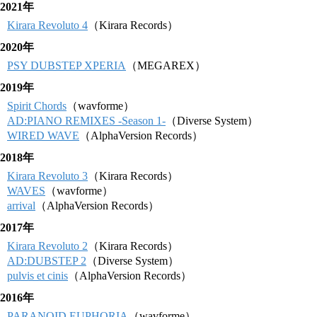
2021年
Kirara Revoluto 4
（Kirara Records）
2020年
PSY DUBSTEP XPERIA
（MEGAREX）
2019年
Spirit Chords
（wavforme）
AD:PIANO REMIXES -Season 1-
（Diverse System）
WIRED WAVE
（AlphaVersion Records）
2018年
Kirara Revoluto 3
（Kirara Records）
WAVES
（wavforme）
arrival
（AlphaVersion Records）
2017年
Kirara Revoluto 2
（Kirara Records）
AD:DUBSTEP 2
（Diverse System）
pulvis et cinis
（AlphaVersion Records）
2016年
PARANOID EUPHORIA
（wavforme）